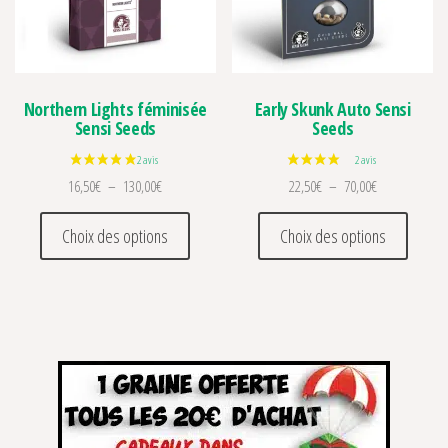
Northern Lights féminisée
Early Skunk Auto Sensi
Sensi Seeds
Seeds
Plage de prix : 16,50€ à 130,00€
Plage de prix 
16,50
€
–
130,00
€
22,50
€
–
70,00
€
Ce produit a plusieurs variations. Les optio
Ce prod
Choix des options
Choix des options