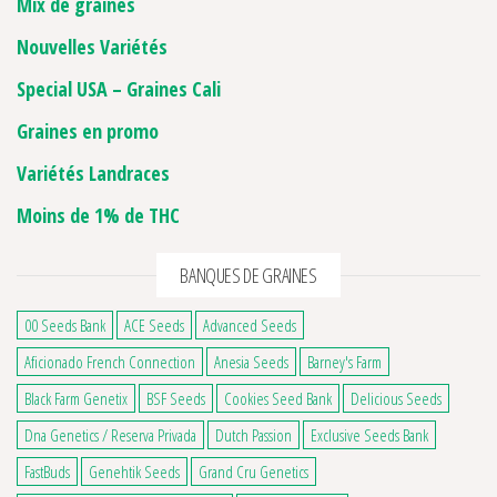
Mix de graines
Nouvelles Variétés
Special USA – Graines Cali
Graines en promo
Variétés Landraces
Moins de 1% de THC
BANQUES DE GRAINES
00 Seeds Bank
ACE Seeds
Advanced Seeds
Aficionado French Connection
Anesia Seeds
Barney's Farm
Black Farm Genetix
BSF Seeds
Cookies Seed Bank
Delicious Seeds
Dna Genetics / Reserva Privada
Dutch Passion
Exclusive Seeds Bank
FastBuds
Genehtik Seeds
Grand Cru Genetics