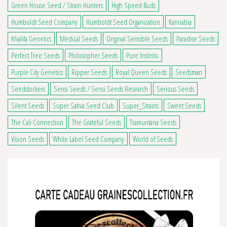
Green House Seed / Strain Hunters
High Speed Buds
Humboldt Seed Company
Humboldt Seed Organization
Kannabia
Khalifa Genetics
Medical Seeds
Original Sensible Seeds
Paradise Seeds
Perfect Tree Seeds
Philosopher Seeds
Pure Instinto
Purple City Genetics
Ripper Seeds
Royal Queen Seeds
Seedsman
Seedstockers
Sensi Seeds / Sensi Seeds Research
Serious Seeds
2 avis
Silent Seeds
Super Sativa Seed Club
Super_Strains
Sweet Seeds
The Cali Connection
The Grateful Seeds
Tramuntana Seeds
Vision Seeds
White Label Seed Company
World of Seeds