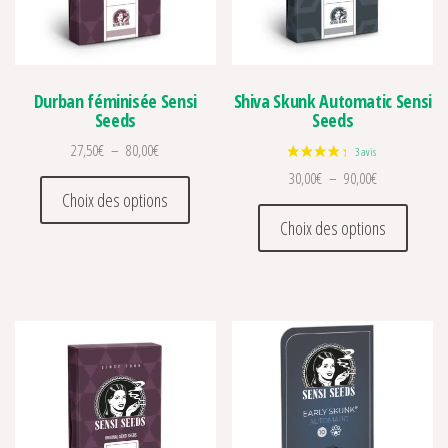
Durban féminisée Sensi
Shiva Skunk Automatic Sensi
Seeds
Seeds
Plage de prix : 27,50€ à 80,00€
27,50
€
–
80,00
€
Plage de prix 
30,00
€
–
90,00
€
Ce produit a plusieurs variations. Les optio
Choix des options
Ce prod
Choix des options