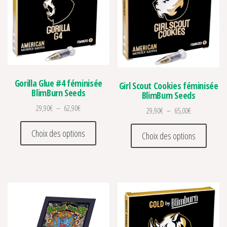
Gorilla Glue #4 féminisée
Girl Scout Cookies féminisée
BlimBurn Seeds
BlimBurn Seeds
Plage de prix : 29,90€ à 62,90€
29,90
€
–
62,90
€
Plage de prix 
29,90
€
–
65,00
€
Ce produit a plusieurs variations. Les optio
Ce prod
Choix des options
Choix des options