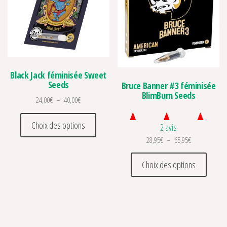
Black Jack féminisée Sweet
Seeds
Bruce Banner #3 féminisée
BlimBurn Seeds
Plage de prix : 24,00€ à 40,00€
24,00
€
–
40,00
€
Ce produit a plusieurs variations. Les optio
Choix des options
2 avis
Plage de prix 
28,95
€
–
65,95
€
Ce prod
Choix des options