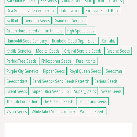
Black Farm Genetix
BSF Seeds
Cookies Seed Bank
Delicious Seeds
Dna Genetics / Reserva Privada
Dutch Passion
Exclusive Seeds Bank
FastBuds
Genehtik Seeds
Grand Cru Genetics
Green House Seed / Strain Hunters
High Speed Buds
Humboldt Seed Company
Humboldt Seed Organization
Kannabia
Khalifa Genetics
Medical Seeds
Original Sensible Seeds
Paradise Seeds
Perfect Tree Seeds
Philosopher Seeds
Pure Instinto
Purple City Genetics
Ripper Seeds
Royal Queen Seeds
Seedsman
Seedstockers
Sensi Seeds / Sensi Seeds Research
Serious Seeds
Silent Seeds
Super Sativa Seed Club
Super_Strains
Sweet Seeds
The Cali Connection
The Grateful Seeds
Tramuntana Seeds
Vision Seeds
White Label Seed Company
World of Seeds