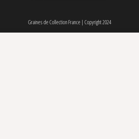
Graines de Collection France
|
Copyright 2024
Sweet Monster Mix Sweet Seeds
25,00
€
Sélectionner des options