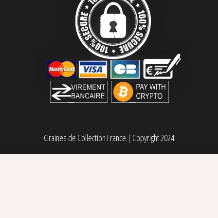
Graines de Collection France
|
Copyright 2024
Strawberry Cough féminisée Dutch Passion
Sélectionner des options
Plage de prix : 18,95€ à 84,95€
18,95
€
–
84,95
€