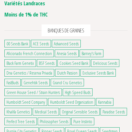
Variétés Landraces
Moins de 1% de THC
BANQUES DE GRAINES
00 Seeds Bank
ACE Seeds
Advanced Seeds
Aficionado French Connection
Anesia Seeds
Barney's Farm
Black Farm Genetix
BSF Seeds
Cookies Seed Bank
Delicious Seeds
Dna Genetics / Reserva Privada
Dutch Passion
Exclusive Seeds Bank
FastBuds
Genehtik Seeds
Grand Cru Genetics
Green House Seed / Strain Hunters
High Speed Buds
Humboldt Seed Company
Humboldt Seed Organization
Kannabia
Khalifa Genetics
Medical Seeds
Original Sensible Seeds
Paradise Seeds
Perfect Tree Seeds
Philosopher Seeds
Pure Instinto
Purple City Genetics
Ripper Seeds
Royal Queen Seeds
Seedsman