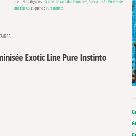
UGS :
ND
Catégories :
Graines de cannabis féminisées
,
Special USA : Variétés de
cannabis US
Étiquette :
Pure Instinto
AIRES
inisée Exotic Line Pure Instinto
G
G
G