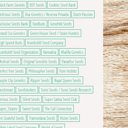
lack Farm Genetix
BSF Seeds
Cookies Seed Bank
ns peuvent être choisies sur la page du produit
ge du produit
elicious Seeds
Dna Genetics / Reserva Privada
Dutch Passion
xclusive Seeds Bank
FastBuds
Genehtik Seeds
rand Cru Genetics
Green House Seed / Strain Hunters
igh Speed Buds
Humboldt Seed Company
umboldt Seed Organization
Kannabia
Khalifa Genetics
edical Seeds
Original Sensible Seeds
Paradise Seeds
erfect Tree Seeds
Philosopher Seeds
Pure Instinto
urple City Genetics
Ripper Seeds
Royal Queen Seeds
eedsman
Seedstockers
Sensi Seeds / Sensi Seeds Research
erious Seeds
Silent Seeds
Super Sativa Seed Club
uper_Strains
Sweet Seeds
The Cali Connection
he Grateful Seeds
Tramuntana Seeds
Vision Seeds
hite Label Seed Company
World of Seeds