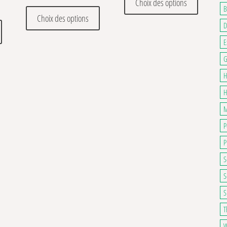
Choix des options
 de prix : 13,00€ à 91,00€
B
Ce produit a plusieurs variations. Les optio
Choix des options
Ce produit a plusieurs variations. Les options peuvent être choisies sur la pa
D
. Les options peuvent être choisies sur la page du produit
E
G
H
H
M
P
P
S
S
S
T
W