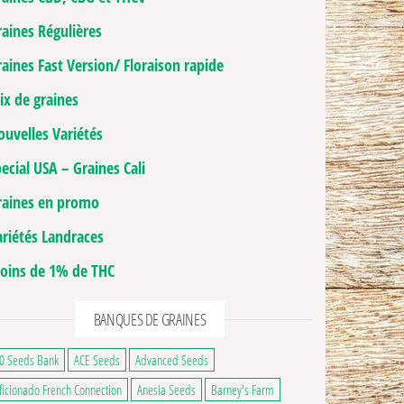
raines Régulières
aines Fast Version/ Floraison rapide
ix de graines
ouvelles Variétés
ecial USA – Graines Cali
raines en promo
ariétés Landraces
oins de 1% de THC
BANQUES DE GRAINES
0 Seeds Bank
ACE Seeds
Advanced Seeds
3,00€ à 69,00€
ficionado French Connection
Anesia Seeds
Barney's Farm
 a plusieurs variations. Les options peuvent être choisies sur la page du produ