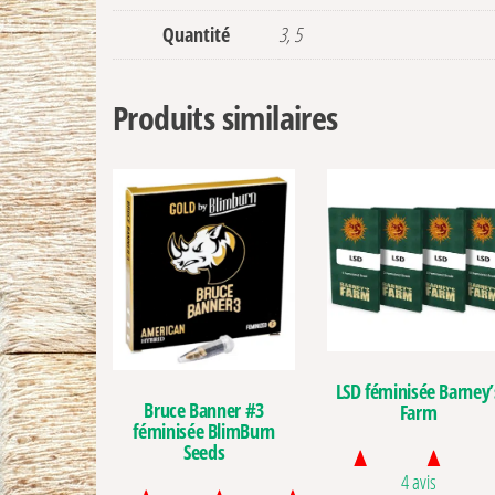
Quantité
3, 5
Produits similaires
LSD féminisée Barney’
Bruce Banner #3
Farm
féminisée BlimBurn
Seeds
4 avis