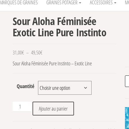
MARQUES DE GRAINES
GRAINES POTAGER
ACCESSOIRES
M
Sour Aloha Féminisée
Exotic Line Pure Instinto
Plage de prix : 31,00€ à 49,50€
31,00
€
–
49,50
€
Sour Aloha Féminisée Pure Instinto – Exotic Line
Re
Quantité
quantité de Sour Aloha Féminisée Exotic Line Pure Instinto
Ajouter au panier