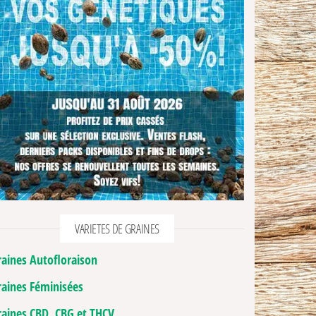
VARIETES DE GRAINES
raines Autofloraison
raines Féminisées
raines CBD, CBG et THCV