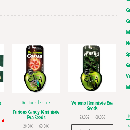
G
Gr
M
N
Sp
G
V
M
Rupture de stock
s
Veneno féminisée Eva
Seeds
Furious Candy féminisée
0
Eva Seeds
Plage de prix : 2
23,00
€
–
69,00
€
A
Plage de prix : 20,00€ à 60,00€
20,00
€
–
60,00
€
Ce produit