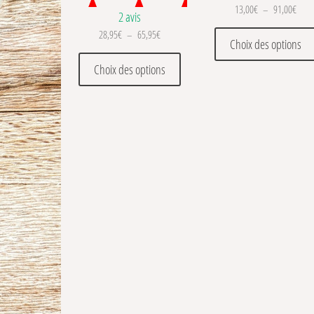
Plage
13,00
€
–
91,00
€
2 avis
Plage de prix : 28,95€ à 65,95€
28,95
€
–
65,95
€
Choix des options
Ce produit a plusieurs variations
Choix des options