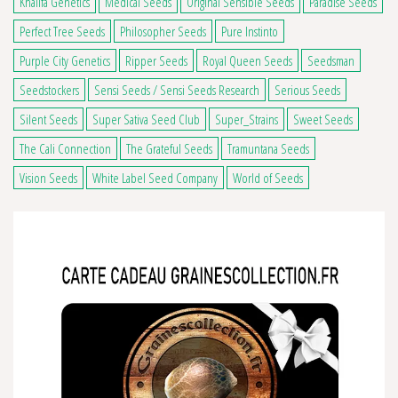
Khalifa Genetics
Medical Seeds
Original Sensible Seeds
Paradise Seeds
Perfect Tree Seeds
Philosopher Seeds
Pure Instinto
3 avis
Purple City Genetics
Ripper Seeds
Royal Queen Seeds
Seedsman
Seedstockers
Sensi Seeds / Sensi Seeds Research
Serious Seeds
Silent Seeds
Super Sativa Seed Club
Super_Strains
Sweet Seeds
The Cali Connection
The Grateful Seeds
Tramuntana Seeds
Vision Seeds
White Label Seed Company
World of Seeds