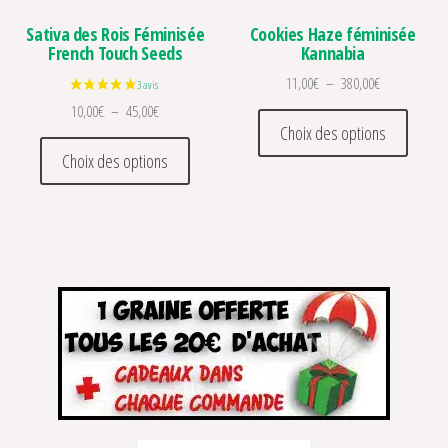
Sativa des Rois Féminisée
Cookies Haze féminisée
French Touch Seeds
Kannabia
Plage de prix
11,00
€
–
380,00
€
Plage de prix : 10,00€ à 45,00€
10,00
€
–
45,00
€
Ce prod
Choix des options
Ce produit a plusieurs variations. Les optio
Choix des options