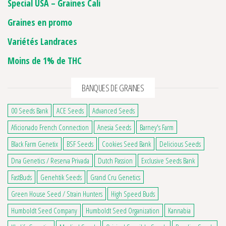
Special USA – Graines Cali
Graines en promo
Variétés Landraces
Moins de 1% de THC
BANQUES DE GRAINES
00 Seeds Bank
ACE Seeds
Advanced Seeds
Aficionado French Connection
Anesia Seeds
Barney's Farm
Black Farm Genetix
BSF Seeds
Cookies Seed Bank
Delicious Seeds
Dna Genetics / Reserva Privada
Dutch Passion
Exclusive Seeds Bank
FastBuds
Genehtik Seeds
Grand Cru Genetics
Green House Seed / Strain Hunters
High Speed Buds
Humboldt Seed Company
Humboldt Seed Organization
Kannabia