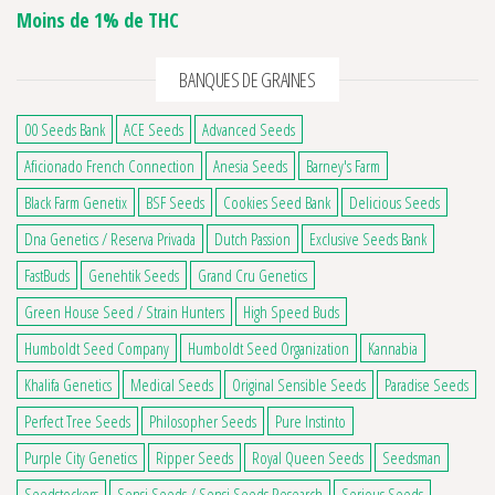
Moins de 1% de THC
BANQUES DE GRAINES
00 Seeds Bank
ACE Seeds
Advanced Seeds
Aficionado French Connection
Anesia Seeds
Barney's Farm
Black Farm Genetix
BSF Seeds
Cookies Seed Bank
Delicious Seeds
Dna Genetics / Reserva Privada
Dutch Passion
Exclusive Seeds Bank
FastBuds
Genehtik Seeds
Grand Cru Genetics
Green House Seed / Strain Hunters
High Speed Buds
Humboldt Seed Company
Humboldt Seed Organization
Kannabia
Khalifa Genetics
Medical Seeds
Original Sensible Seeds
Paradise Seeds
Perfect Tree Seeds
Philosopher Seeds
Pure Instinto
Purple City Genetics
Ripper Seeds
Royal Queen Seeds
Seedsman
Seedstockers
Sensi Seeds / Sensi Seeds Research
Serious Seeds