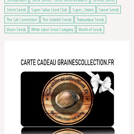
Silent Seeds
Super Sativa Seed Club
Super_Strains
Sweet Seeds
The Cali Connection
The Grateful Seeds
Tramuntana Seeds
Vision Seeds
White Label Seed Company
World of Seeds