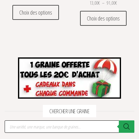
Plage de prix 
13,00
€
–
91,00
€
Ce produit a plusieurs variations. Les optio
Choix des options
Ce prod
Choix des options
CHERCHER UNE GRAINE
Recherche de produits