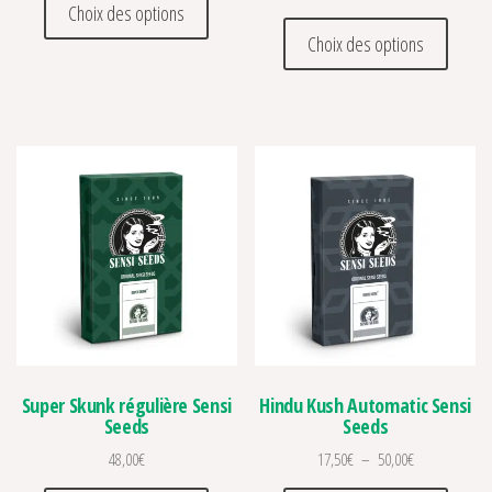
Choix des options
Ce prod
Choix des options
Super Skunk régulière Sensi
Hindu Kush Automatic Sensi
Seeds
Seeds
Plage de prix 
48,00
€
17,50
€
–
50,00
€