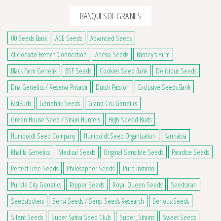
BANQUES DE GRAINES
00 Seeds Bank
ACE Seeds
Advanced Seeds
Aficionado French Connection
Anesia Seeds
Barney's Farm
Black Farm Genetix
BSF Seeds
Cookies Seed Bank
Delicious Seeds
Dna Genetics / Reserva Privada
Dutch Passion
Exclusive Seeds Bank
FastBuds
Genehtik Seeds
Grand Cru Genetics
Green House Seed / Strain Hunters
High Speed Buds
Humboldt Seed Company
Humboldt Seed Organization
Kannabia
Khalifa Genetics
Medical Seeds
Original Sensible Seeds
Paradise Seeds
Perfect Tree Seeds
Philosopher Seeds
Pure Instinto
Purple City Genetics
Ripper Seeds
Royal Queen Seeds
Seedsman
Seedstockers
Sensi Seeds / Sensi Seeds Research
Serious Seeds
Silent Seeds
Super Sativa Seed Club
Super_Strains
Sweet Seeds