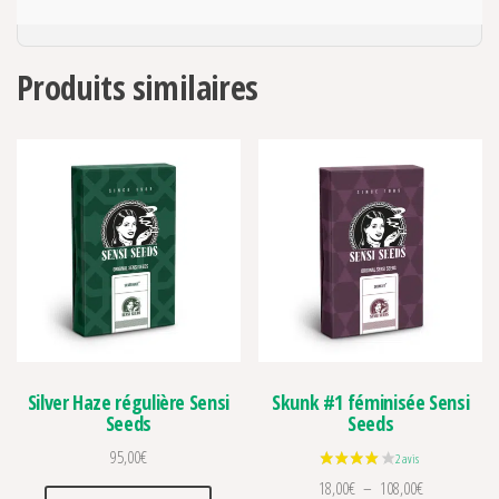
Produits similaires
Silver Haze régulière Sensi
Skunk #1 féminisée Sensi
Seeds
Seeds
95,00
€
Plage de prix
18,00
€
–
108,00
€
Ce produit a plusieurs variations. Les optio