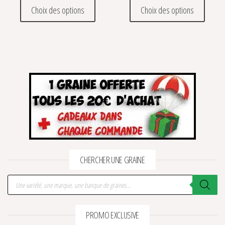
Ce produit a plusieurs variations. Les optio
Ce prod
Choix des options
Choix des options
CHERCHER UNE GRAINE
Recherche de produits
PROMO EXCLUSIVE