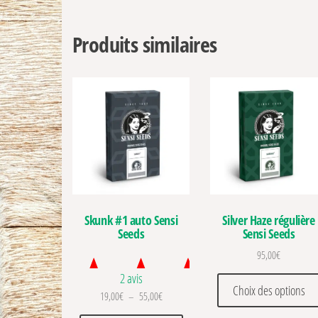
Produits similaires
Skunk #1 auto Sensi
Silver Haze régulière
Seeds
Sensi Seeds
95,00
€
2 avis
Choix des options
Plage de prix : 19,00€ à 55,00€
19,00
€
–
55,00
€