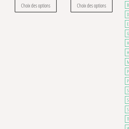
. Les options peuvent être choisies sur la page du produit
Ce produit a plusieurs variations. Les optio
Ce produit
Choix des options
Choix des options
B
D
E
G
H
H
M
P
P
S
S
S
T
W