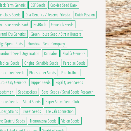
ns peuvent être choisies sur la page du produit
 a plusieurs variations. Les options peuvent être choisies sur la page du produ
lack Farm Genetix
BSF Seeds
Cookies Seed Bank
elicious Seeds
Dna Genetics / Reserva Privada
Dutch Passion
xclusive Seeds Bank
FastBuds
Genehtik Seeds
rand Cru Genetics
Green House Seed / Strain Hunters
igh Speed Buds
Humboldt Seed Company
umboldt Seed Organization
Kannabia
Khalifa Genetics
edical Seeds
Original Sensible Seeds
Paradise Seeds
erfect Tree Seeds
Philosopher Seeds
Pure Instinto
urple City Genetics
Ripper Seeds
Royal Queen Seeds
eedsman
Seedstockers
Sensi Seeds / Sensi Seeds Research
erious Seeds
Silent Seeds
Super Sativa Seed Club
uper_Strains
Sweet Seeds
The Cali Connection
he Grateful Seeds
Tramuntana Seeds
Vision Seeds
hite Label Seed Company
World of Seeds