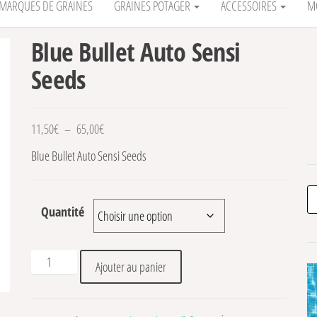
MARQUES DE GRAINES
GRAINES POTAGER
ACCESSOIRES
M
Blue Bullet Auto Sensi
Seeds
Plage de prix : 11,50€ à 65,00€
11,50
€
–
65,00
€
Blue Bullet Auto Sensi Seeds
Re
Quantité
quantité de Blue Bullet Auto Sensi Seeds
Ajouter au panier