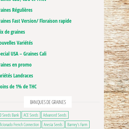
raines Régulières
aines Fast Version/ Floraison rapide
ix de graines
ouvelles Variétés
ecial USA – Graines Cali
raines en promo
ariétés Landraces
oins de 1% de THC
BANQUES DE GRAINES
ge du produit
0 Seeds Bank
ACE Seeds
Advanced Seeds
2,50€ à 70,00€
ficionado French Connection
Anesia Seeds
Barney's Farm