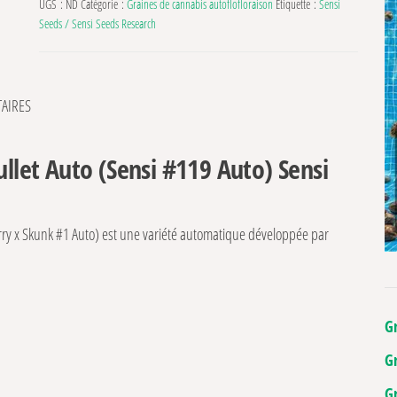
UGS :
ND
Catégorie :
Graines de cannabis autoflofloraison
Étiquette :
Sensi
Seeds / Sensi Seeds Research
AIRES
ullet Auto (Sensi #119 Auto) Sensi
rry x Skunk #1 Auto) est une variété automatique développée par
G
G
G