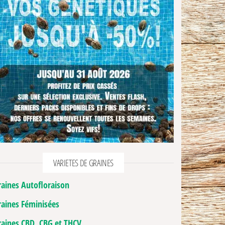
VARIETES DE GRAINES
raines Autofloraison
raines Féminisées
raines CBD, CBG et THCV