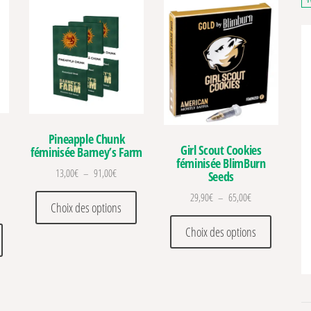
Pineapple Chunk
Girl Scout Cookies
féminisée Barney’s Farm
féminisée BlimBurn
Plage de prix : 13,00€ à 91,00€
13,00
€
–
91,00
€
Seeds
Ce produit a plusieurs variations. Les optio
Plage de prix : 2
29,90
€
–
65,00
€
 de prix : 30,00€ à 78,00€
Choix des options
. Les options peuvent être choisies sur la page du produit
Ce produit
Ce produit a plusieurs variations. Les options peuvent être choisies sur la pa
Choix des options