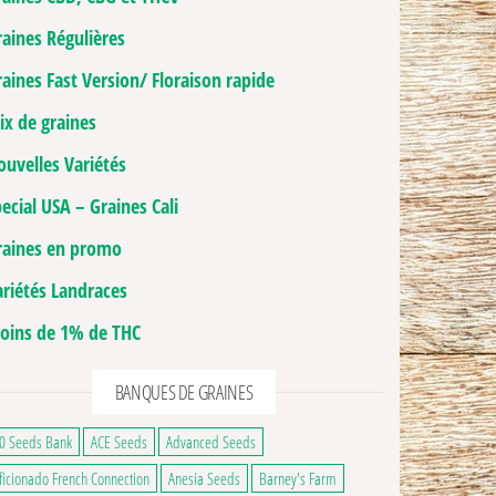
raines Régulières
aines Fast Version/ Floraison rapide
ix de graines
ouvelles Variétés
ecial USA – Graines Cali
raines en promo
ariétés Landraces
oins de 1% de THC
BANQUES DE GRAINES
0 Seeds Bank
ACE Seeds
Advanced Seeds
ficionado French Connection
Anesia Seeds
Barney's Farm