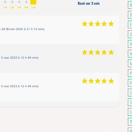
0
0
0
0
Basé sur 3 avis
B
1★
2★
3★
4★
5★
D
E
28 février 2026 à 21 h 12 min)
G
H
H
 5 mai 2023 à 12 h 44 min)
M
P
P
 5 mai 2023 à 12 h 44 min)
S
S
S
T
W