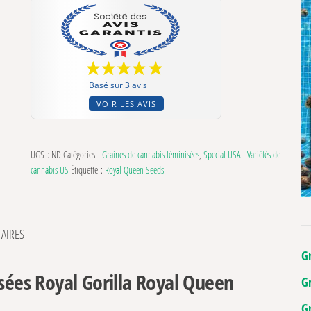
Basé sur 3 avis
VOIR LES AVIS
UGS :
ND
Catégories :
Graines de cannabis féminisées
,
Special USA : Variétés de
cannabis US
Étiquette :
Royal Queen Seeds
AIRES
G
isées Royal Gorilla Royal Queen
G
G