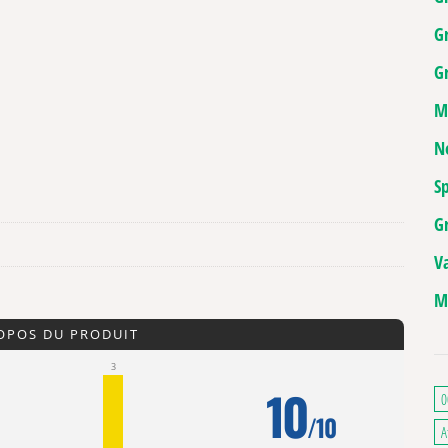
G
Gr
M
N
Sp
G
V
M
ROPOS DU PRODUIT
3
10
0
/10
A