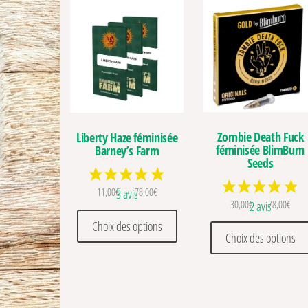
Zombie Death Fuck
Liberty Haze féminisée
féminisée BlimBurn
Barney’s Farm
Seeds
Plage de prix : 11,00€ à 78,00€
11,00
€
–
78,00
€
3 avis
Plage
30,00
€
–
78,00
€
2 avis
Ce produit a plusieurs variations
Choix des options
Choix des options