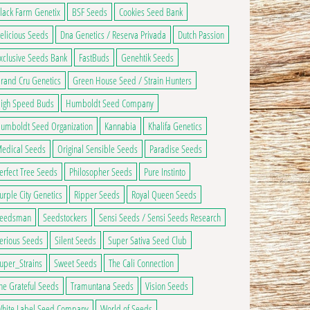
lack Farm Genetix
BSF Seeds
Cookies Seed Bank
elicious Seeds
Dna Genetics / Reserva Privada
Dutch Passion
xclusive Seeds Bank
FastBuds
Genehtik Seeds
rand Cru Genetics
Green House Seed / Strain Hunters
igh Speed Buds
Humboldt Seed Company
umboldt Seed Organization
Kannabia
Khalifa Genetics
edical Seeds
Original Sensible Seeds
Paradise Seeds
erfect Tree Seeds
Philosopher Seeds
Pure Instinto
urple City Genetics
Ripper Seeds
Royal Queen Seeds
eedsman
Seedstockers
Sensi Seeds / Sensi Seeds Research
erious Seeds
Silent Seeds
Super Sativa Seed Club
uper_Strains
Sweet Seeds
The Cali Connection
he Grateful Seeds
Tramuntana Seeds
Vision Seeds
hite Label Seed Company
World of Seeds