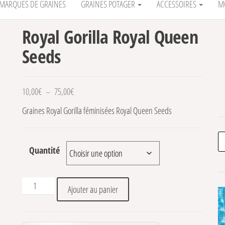
MARQUES DE GRAINES
GRAINES POTAGER
ACCESSOIRES
M
Royal Gorilla Royal Queen
Seeds
Plage de prix : 10,00€ à 75,00€
10,00
€
–
75,00
€
Graines Royal Gorilla féminisées Royal Queen Seeds
Re
Quantité
quantité de Royal Gorilla Royal Queen Seeds
Ajouter au panier