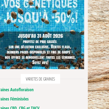
VARIETES DE GRAINES
raines Autofloraison
raines Féminisées
raines CBD, CBG et THCV