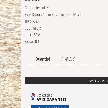
Graines féminisées
Sour Dubb x Chem Sis x Chocolate Diesel
THC:
27%
CBD:
Faible
Indica 50%
Sativa 50%
Quantité
1, 10, 3, 5
AVIS À P
VOIR L'ATTESTATION