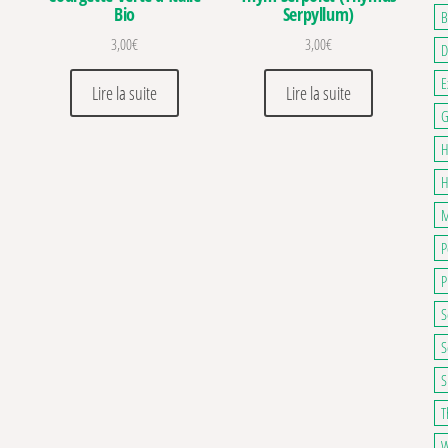
Bio
Serpyllum)
B
3,00
€
3,00
€
D
E
Lire la suite
Lire la suite
G
H
H
M
P
P
S
S
S
T
W