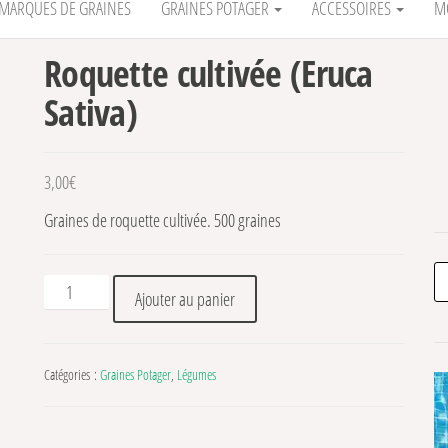
MARQUES DE GRAINES
GRAINES POTAGER
ACCESSOIRES
M
Roquette cultivée (Eruca
Sativa)
3,00
€
Graines de roquette cultivée. 500 graines
Re
quantité de Roquette cultivée (Eruca Sativa)
Ajouter au panier
Catégories :
Graines Potager
,
Légumes