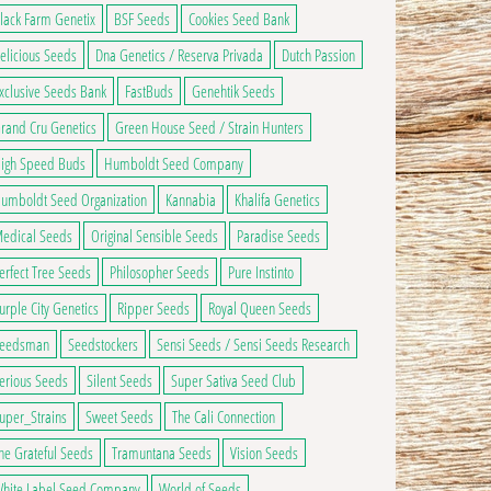
lack Farm Genetix
BSF Seeds
Cookies Seed Bank
elicious Seeds
Dna Genetics / Reserva Privada
Dutch Passion
xclusive Seeds Bank
FastBuds
Genehtik Seeds
rand Cru Genetics
Green House Seed / Strain Hunters
igh Speed Buds
Humboldt Seed Company
umboldt Seed Organization
Kannabia
Khalifa Genetics
edical Seeds
Original Sensible Seeds
Paradise Seeds
erfect Tree Seeds
Philosopher Seeds
Pure Instinto
urple City Genetics
Ripper Seeds
Royal Queen Seeds
eedsman
Seedstockers
Sensi Seeds / Sensi Seeds Research
erious Seeds
Silent Seeds
Super Sativa Seed Club
uper_Strains
Sweet Seeds
The Cali Connection
he Grateful Seeds
Tramuntana Seeds
Vision Seeds
hite Label Seed Company
World of Seeds