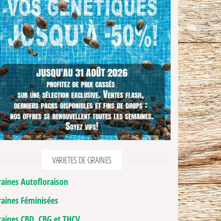
VARIETES DE GRAINES
raines Autofloraison
raines Féminisées
raines CBD, CBG et THCV