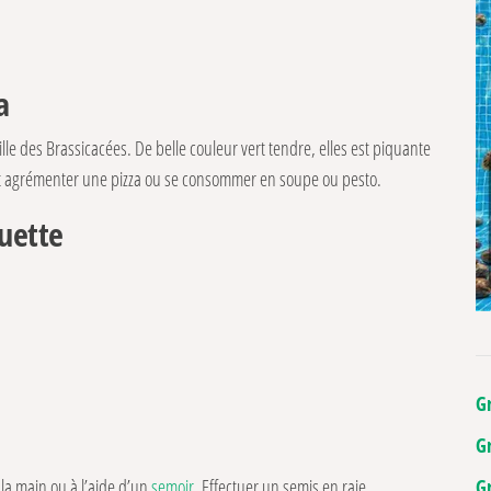
a
lle des Brassicacées. De belle couleur vert tendre, elles est piquante
ent agrémenter une pizza ou se consommer en soupe ou pesto.
quette
G
G
G
la main ou à l’aide d’un
semoir
. Effectuer un semis en raie