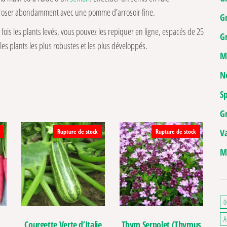
Arroser abondamment avec une pomme d’arrosoir fine.
G
 fois les plants levés, vous pouvez les repiquer en ligne, espacés de 25
Gr
les plants les plus robustes et les plus développés.
M
N
Sp
G
V
Rupture de stock
Rupture de stock
M
0
A
Courgette Verte d’Italie
Thym Serpolet (Thymus