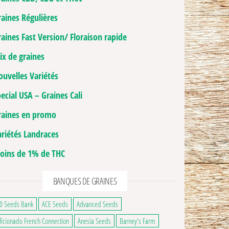
raines Régulières
aines Fast Version/ Floraison rapide
ix de graines
ouvelles Variétés
ecial USA – Graines Cali
raines en promo
ariétés Landraces
oins de 1% de THC
BANQUES DE GRAINES
0 Seeds Bank
ACE Seeds
Advanced Seeds
ficionado French Connection
Anesia Seeds
Barney's Farm