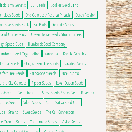
lack Farm Genetix
BSF Seeds
Cookies Seed Bank
elicious Seeds
Dna Genetics / Reserva Privada
Dutch Passion
xclusive Seeds Bank
FastBuds
Genehtik Seeds
rand Cru Genetics
Green House Seed / Strain Hunters
igh Speed Buds
Humboldt Seed Company
umboldt Seed Organization
Kannabia
Khalifa Genetics
edical Seeds
Original Sensible Seeds
Paradise Seeds
erfect Tree Seeds
Philosopher Seeds
Pure Instinto
urple City Genetics
Ripper Seeds
Royal Queen Seeds
eedsman
Seedstockers
Sensi Seeds / Sensi Seeds Research
erious Seeds
Silent Seeds
Super Sativa Seed Club
uper_Strains
Sweet Seeds
The Cali Connection
he Grateful Seeds
Tramuntana Seeds
Vision Seeds
hite Label Seed Company
World of Seeds