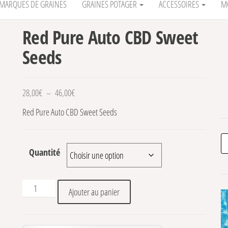
MARQUES DE GRAINES
GRAINES POTAGER
ACCESSOIRES
M
Red Pure Auto CBD Sweet
Seeds
Plage de prix : 28,00€ à 46,00€
28,00
€
–
46,00
€
Red Pure Auto CBD Sweet Seeds
Re
Quantité
quantité de Red Pure Auto CBD Sweet Seeds
Ajouter au panier