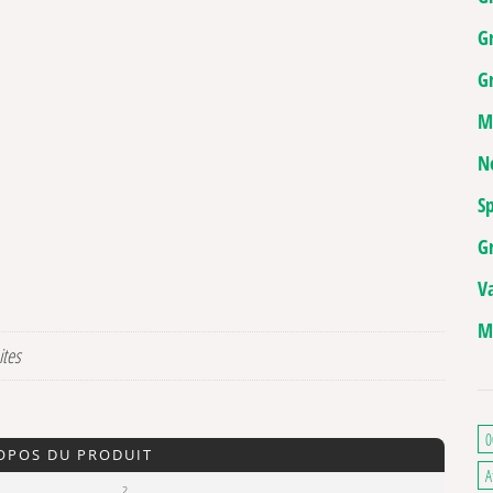
G
Gr
M
N
Sp
G
V
M
ites
0
ROPOS DU PRODUIT
A
2