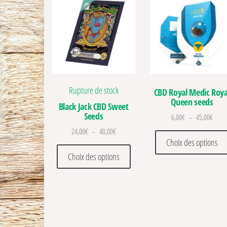
Rupture de stock
CBD Royal Medic Roya
Queen seeds
Black Jack CBD Sweet
Seeds
Plage 
6,00
€
–
45,00
€
Plage de prix : 24,00€ à 40,00€
24,00
€
–
40,00
€
Choix des options
Ce produit a plusieurs variations
Choix des options