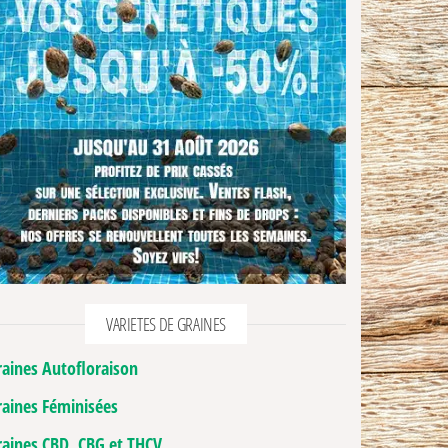
VARIETES DE GRAINES
raines Autofloraison
raines Féminisées
raines CBD, CBG et THCV