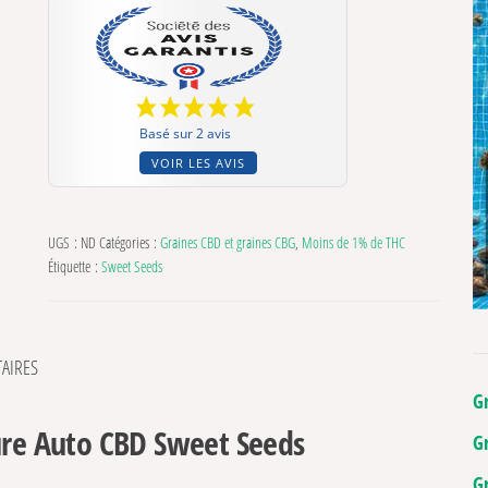
Basé sur 2 avis
VOIR LES AVIS
UGS :
ND
Catégories :
Graines CBD et graines CBG
,
Moins de 1% de THC
Étiquette :
Sweet Seeds
AIRES
G
Pure Auto CBD Sweet Seeds
G
G