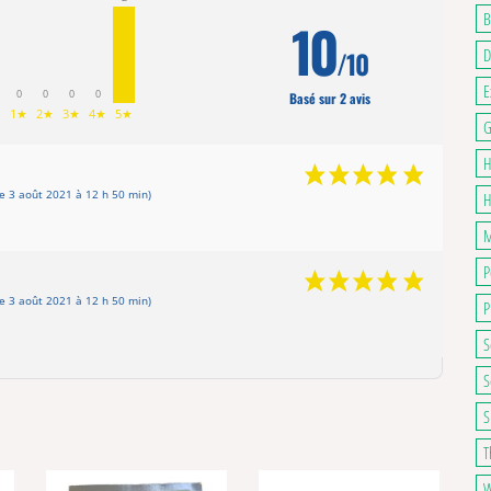
B
10
D
/10
E
0
0
0
0
Basé sur 2 avis
1★
2★
3★
4★
5★
G
H
e 3 août 2021 à 12 h 50 min)
H
M
P
e 3 août 2021 à 12 h 50 min)
P
S
S
S
T
W