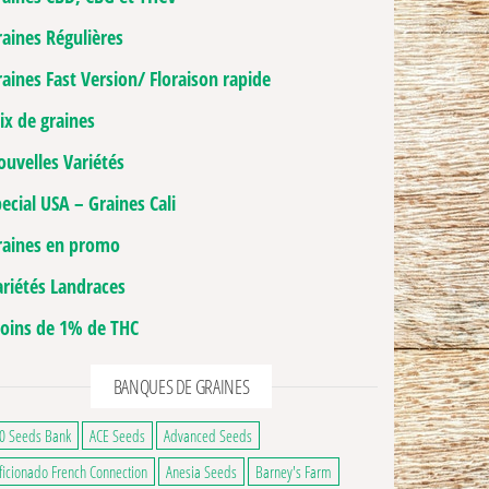
raines Régulières
aines Fast Version/ Floraison rapide
ix de graines
ouvelles Variétés
ecial USA – Graines Cali
raines en promo
ariétés Landraces
oins de 1% de THC
BANQUES DE GRAINES
0 Seeds Bank
ACE Seeds
Advanced Seeds
ficionado French Connection
Anesia Seeds
Barney's Farm