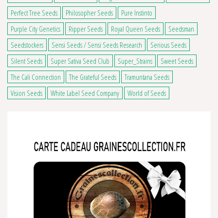
Perfect Tree Seeds
Philosopher Seeds
Pure Instinto
Purple City Genetics
Ripper Seeds
Royal Queen Seeds
Seedsman
Seedstockers
Sensi Seeds / Sensi Seeds Research
Serious Seeds
Silent Seeds
Super Sativa Seed Club
Super_Strains
Sweet Seeds
The Cali Connection
The Grateful Seeds
Tramuntana Seeds
Vision Seeds
White Label Seed Company
World of Seeds