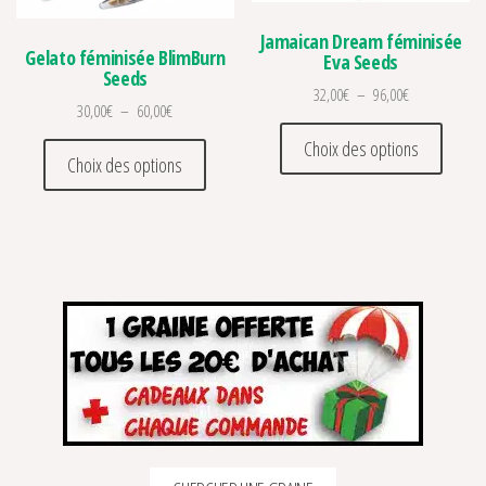
Jamaican Dream féminisée
Gelato féminisée BlimBurn
Eva Seeds
Seeds
Plage de prix 
32,00
€
–
96,00
€
Plage de prix : 30,00€ à 60,00€
30,00
€
–
60,00
€
Ce prod
Ce produit a plusieurs variations. Les optio
Choix des options
Choix des options