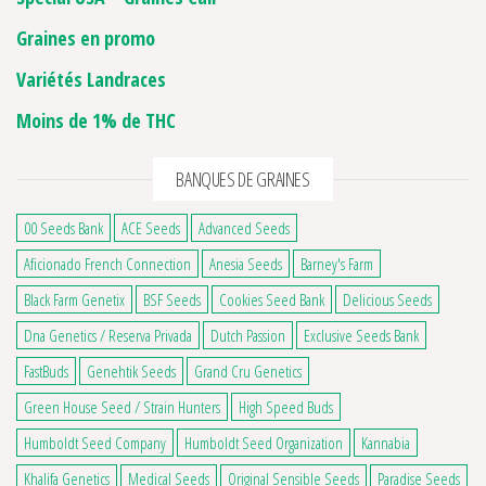
Graines en promo
Variétés Landraces
Moins de 1% de THC
BANQUES DE GRAINES
00 Seeds Bank
ACE Seeds
Advanced Seeds
Aficionado French Connection
Anesia Seeds
Barney's Farm
Black Farm Genetix
BSF Seeds
Cookies Seed Bank
Delicious Seeds
Dna Genetics / Reserva Privada
Dutch Passion
Exclusive Seeds Bank
FastBuds
Genehtik Seeds
Grand Cru Genetics
12 avis
Green House Seed / Strain Hunters
High Speed Buds
Humboldt Seed Company
Humboldt Seed Organization
Kannabia
Khalifa Genetics
Medical Seeds
Original Sensible Seeds
Paradise Seeds