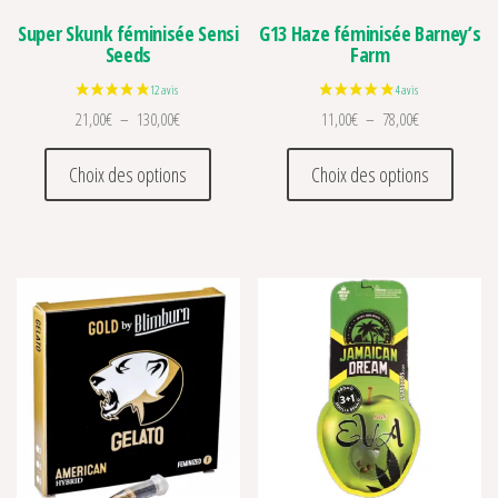
Super Skunk féminisée Sensi
G13 Haze féminisée Barney’s
Seeds
Farm
Plage de prix : 21,00€ à 130,00€
Plage de prix 
21,00
€
–
130,00
€
11,00
€
–
78,00
€
Ce produit a plusieurs variations. Les optio
Ce prod
Choix des options
Choix des options