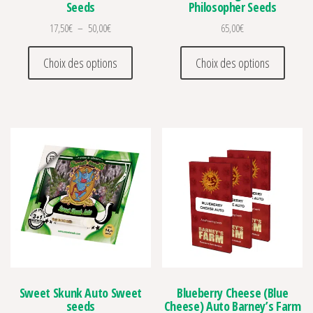
Seeds
Philosopher Seeds
Plage de prix : 17,50€ à 50,00€
17,50
€
–
50,00
€
65,00
€
Ce produit a plusieurs variations. Les optio
Ce prod
Choix des options
Choix des options
Sweet Skunk Auto Sweet
Blueberry Cheese (Blue
seeds
Cheese) Auto Barney’s Farm