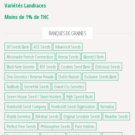
Variétés Landraces
Moins de 1% de THC
BANQUES DE GRAINES
00 Seeds Bank
ACE Seeds
Advanced Seeds
Aficionado French Connection
Anesia Seeds
Barney's Farm
Black Farm Genetix
BSF Seeds
Cookies Seed Bank
Delicious Seeds
Dna Genetics / Reserva Privada
Dutch Passion
Exclusive Seeds Bank
FastBuds
Genehtik Seeds
Grand Cru Genetics
Green House Seed / Strain Hunters
High Speed Buds
Humboldt Seed Company
Humboldt Seed Organization
Kannabia
Khalifa Genetics
Medical Seeds
Original Sensible Seeds
Paradise Seeds
4 avis
Perfect Tree Seeds
Philosopher Seeds
Pure Instinto