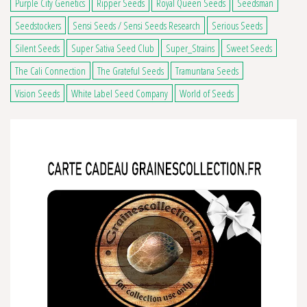
Purple City Genetics
Ripper Seeds
Royal Queen Seeds
Seedsman
Seedstockers
Sensi Seeds / Sensi Seeds Research
Serious Seeds
Silent Seeds
Super Sativa Seed Club
Super_Strains
Sweet Seeds
The Cali Connection
The Grateful Seeds
Tramuntana Seeds
Vision Seeds
White Label Seed Company
World of Seeds