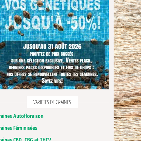
VARIETES DE GRAINES
raines Autofloraison
raines Féminisées
raines CBD, CBG et THCV