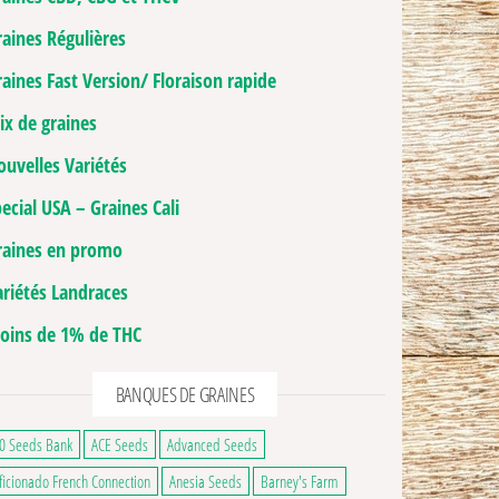
raines Régulières
aines Fast Version/ Floraison rapide
ix de graines
ouvelles Variétés
ecial USA – Graines Cali
raines en promo
ariétés Landraces
oins de 1% de THC
BANQUES DE GRAINES
0 Seeds Bank
ACE Seeds
Advanced Seeds
ficionado French Connection
Anesia Seeds
Barney's Farm