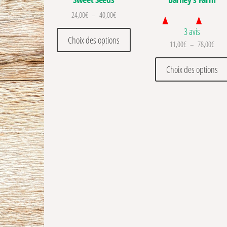
Plage de prix : 24,00€ à 40,00€
24,00
€
–
40,00
€
3 avis
Ce produit a plusieurs variations
Choix des options
Plage
11,00
€
–
78,00
€
Choix des options