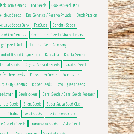
lack Farm Genetix
BSF Seeds
Cookies Seed Bank
9,90€ à 60,00€
elicious Seeds
Dna Genetics / Reserva Privada
Dutch Passion
ns peuvent être choisies sur la page du produit
 a plusieurs variations. Les options peuvent être choisies sur la page du produ
xclusive Seeds Bank
FastBuds
Genehtik Seeds
rand Cru Genetics
Green House Seed / Strain Hunters
ge du produit
igh Speed Buds
Humboldt Seed Company
umboldt Seed Organization
Kannabia
Khalifa Genetics
edical Seeds
Original Sensible Seeds
Paradise Seeds
erfect Tree Seeds
Philosopher Seeds
Pure Instinto
urple City Genetics
Ripper Seeds
Royal Queen Seeds
eedsman
Seedstockers
Sensi Seeds / Sensi Seeds Research
erious Seeds
Silent Seeds
Super Sativa Seed Club
uper_Strains
Sweet Seeds
The Cali Connection
he Grateful Seeds
Tramuntana Seeds
Vision Seeds
hite Label Seed Company
World of Seeds