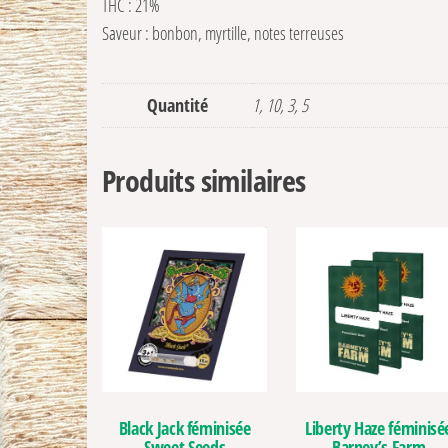
THC : 21%
Saveur : bonbon, myrtille, notes terreuses
Quantité
1, 10, 3, 5
Produits similaires
Black Jack féminisée
Liberty Haze féminisé
Sweet Seeds
Barney’s Farm