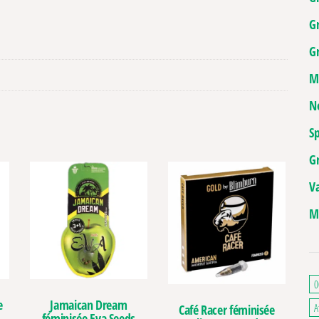
G
Gr
M
N
Sp
G
V
M
0
e
Jamaican Dream
A
Café Racer féminisée
féminisée Eva Seeds