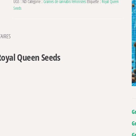
UGS :
ND
Catégorie :
Graines de cannabis féminisées
Étiquette :
Royal Queen
Seeds
AIRES
 Royal Queen Seeds
G
G
G