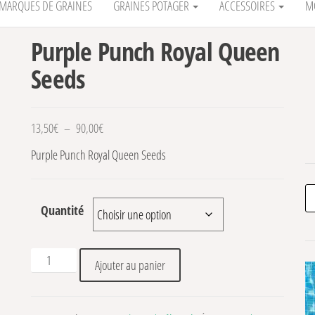
MARQUES DE GRAINES
GRAINES POTAGER
ACCESSOIRES
M
Purple Punch Royal Queen
Seeds
Plage de prix : 13,50€ à 90,00€
13,50
€
–
90,00
€
Purple Punch Royal Queen Seeds
Re
Quantité
quantité de Purple Punch Royal Queen Seeds
Ajouter au panier