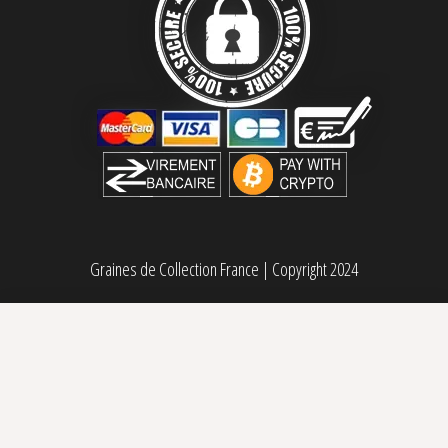
Graines de Collection France
|
Copyright 2024
Purple Haze x Malawi régulière ACE Seeds
Sélectionner des options
Plage de prix : 33,00€ à 65,00€
33,00
€
–
65,00
€