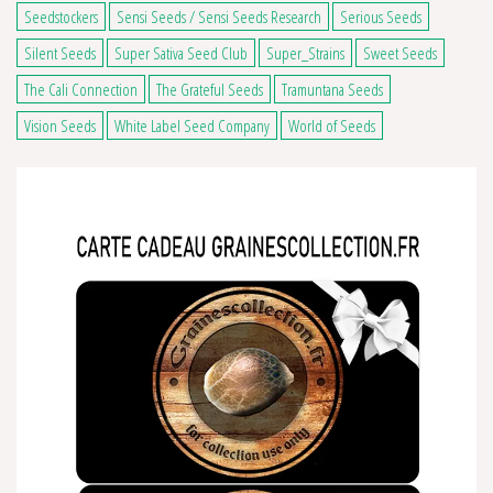
Seedstockers
Sensi Seeds / Sensi Seeds Research
Serious Seeds
Silent Seeds
Super Sativa Seed Club
Super_Strains
Sweet Seeds
The Cali Connection
The Grateful Seeds
Tramuntana Seeds
Vision Seeds
White Label Seed Company
World of Seeds