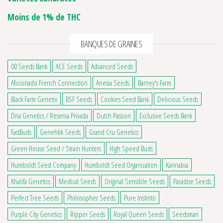
Moins de 1% de THC
BANQUES DE GRAINES
00 Seeds Bank
ACE Seeds
Advanced Seeds
Aficionado French Connection
Anesia Seeds
Barney's Farm
Black Farm Genetix
BSF Seeds
Cookies Seed Bank
Delicious Seeds
Dna Genetics / Reserva Privada
Dutch Passion
Exclusive Seeds Bank
FastBuds
Genehtik Seeds
Grand Cru Genetics
Green House Seed / Strain Hunters
High Speed Buds
Humboldt Seed Company
Humboldt Seed Organization
Kannabia
Khalifa Genetics
Medical Seeds
Original Sensible Seeds
Paradise Seeds
Perfect Tree Seeds
Philosopher Seeds
Pure Instinto
Purple City Genetics
Ripper Seeds
Royal Queen Seeds
Seedsman