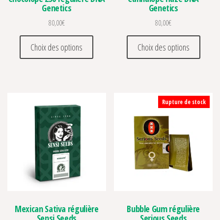
Genetics
Genetics
80,00
€
80,00
€
Ce produit a plusieurs variations. Les optio
Ce prod
Choix des options
Choix des options
Rupture de stock
Mexican Sativa régulière
Bubble Gum régulière
Sensi Seeds
Serious Seeds