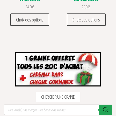
24,00
€
70,00
€
Ce produit a plusieurs variations. Les optio
Ce prod
Choix des options
Choix des options
CHERCHER UNE GRAINE
Recherche de produits