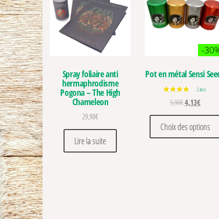
-30
Spray foliaire anti
Pot en métal Sensi See
hermaphrodisme
Pogona – The High
Chameleon
Le prix initial 
Le prix 
5,90
€
4,13
€
29,90
€
Choix des options
Lire la suite