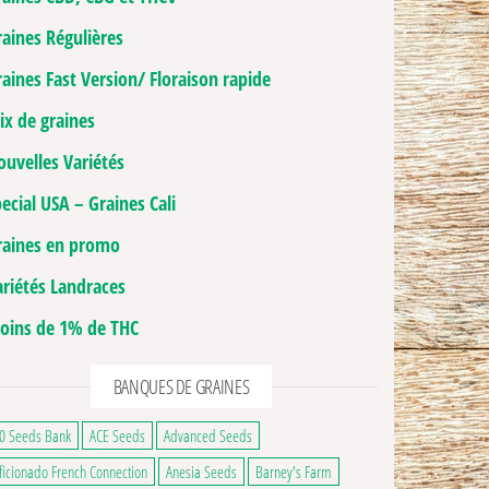
raines Régulières
aines Fast Version/ Floraison rapide
ix de graines
ouvelles Variétés
ecial USA – Graines Cali
raines en promo
ge du produit
ariétés Landraces
oins de 1% de THC
BANQUES DE GRAINES
0 Seeds Bank
ACE Seeds
Advanced Seeds
ficionado French Connection
Anesia Seeds
Barney's Farm