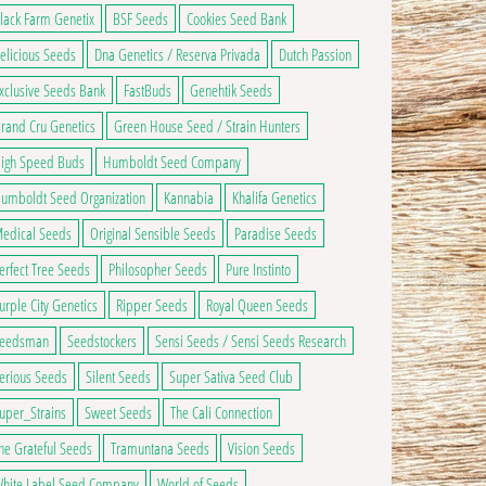
lack Farm Genetix
BSF Seeds
Cookies Seed Bank
elicious Seeds
Dna Genetics / Reserva Privada
Dutch Passion
xclusive Seeds Bank
FastBuds
Genehtik Seeds
rand Cru Genetics
Green House Seed / Strain Hunters
igh Speed Buds
Humboldt Seed Company
umboldt Seed Organization
Kannabia
Khalifa Genetics
edical Seeds
Original Sensible Seeds
Paradise Seeds
erfect Tree Seeds
Philosopher Seeds
Pure Instinto
urple City Genetics
Ripper Seeds
Royal Queen Seeds
eedsman
Seedstockers
Sensi Seeds / Sensi Seeds Research
erious Seeds
Silent Seeds
Super Sativa Seed Club
uper_Strains
Sweet Seeds
The Cali Connection
he Grateful Seeds
Tramuntana Seeds
Vision Seeds
hite Label Seed Company
World of Seeds