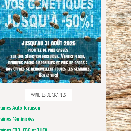
VARIETES DE GRAINES
raines Autofloraison
raines Féminisées
raines CBD, CBG et THCV