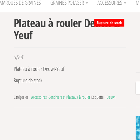
MARQUES DE GRAINES
GRAINES POTAGER
ACCESSOIRES
M
Plateau à rouler Deuwi &
Rupture de stock
Yeuf
5,90
€
Plateau à rouler Deuwi/Yeuf
Rupture de stock
Re
Catégories :
Accessoires
,
Cendriers et Plateaux à rouler
Étiquette :
Deuwi