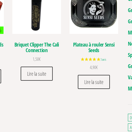
G
Gr
%
M
N
ds
Briquet Clipper The Cali
Plateau à rouler Sensi
Connection
Seeds
Sp
1,50
€
était : 5,90€.
actuel est : 4,13€.
G
4,90
€
Ce produit a plusieurs variations. Les options peuvent être choisies sur la pa
Lire la suite
V
Lire la suite
M
0
A