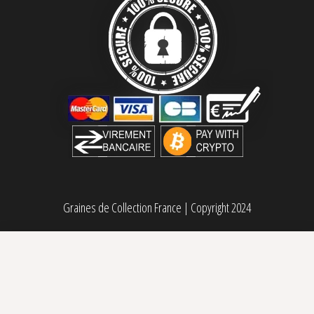
Graines de Collection France
|
Copyright 2024
Pineapple Skunk féminisée Humboldt Seed Organization
Sélectionner des options
Plage de prix : 33,50€ à 95,00€
33,50
€
–
95,00
€