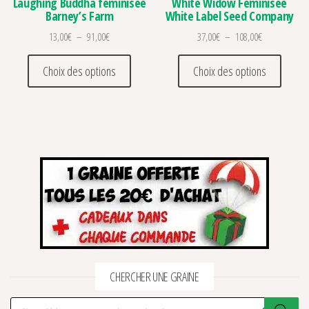
Laughing Buddha féminisée
White Widow Féminisée
Barney’s Farm
White Label Seed Company
Plage de prix : 13,00€ à 91,00€
Plage de prix
13,00
€
–
91,00
€
37,00
€
–
108,00
€
Ce produit a plusieurs variations. Les optio
Ce prod
Choix des options
Choix des options
CHERCHER UNE GRAINE
Recherche de produits