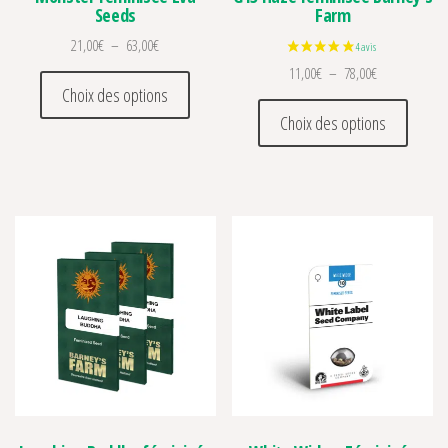
Seeds
Farm
Plage de prix : 21,00€ à 63,00€
21,00
€
–
63,00
€
Plage de prix 
11,00
€
–
78,00
€
Ce produit a plusieurs variations. Les optio
Choix des options
Ce prod
Choix des options