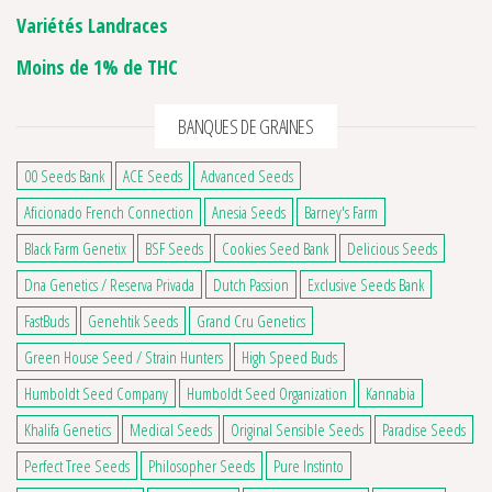
Variétés Landraces
Moins de 1% de THC
BANQUES DE GRAINES
00 Seeds Bank
ACE Seeds
Advanced Seeds
Aficionado French Connection
Anesia Seeds
Barney's Farm
Black Farm Genetix
BSF Seeds
Cookies Seed Bank
Delicious Seeds
Dna Genetics / Reserva Privada
Dutch Passion
Exclusive Seeds Bank
FastBuds
Genehtik Seeds
Grand Cru Genetics
Green House Seed / Strain Hunters
High Speed Buds
Humboldt Seed Company
Humboldt Seed Organization
Kannabia
Khalifa Genetics
Medical Seeds
Original Sensible Seeds
Paradise Seeds
Perfect Tree Seeds
Philosopher Seeds
Pure Instinto