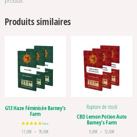
produit
Produits similaires
Rupture de stock
G13 Haze féminisée Barney’s
Farm
CBD Lemon Potion Auto
Barney’s Farm
Plage de prix : 11,00€ à 78,00€
Plage de prix :
11,00
€
–
78,00
€
9,00
€
–
72,00
€