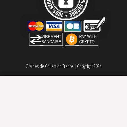
Graines de Collection France
|
Copyright 2024
Papaya Frosting Barney’s Farm & Doja Exclusive
Sélectionner des options
Plage de prix : 14,00€ à 96,00€
14,00
€
–
96,00
€