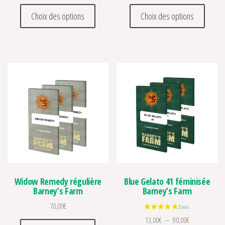
Ce produit a plusieurs variations. Les optio
Ce prod
Choix des options
Choix des options
Widow Remedy régulière
Blue Gelato 41 féminisée
Barney’s Farm
Barney’s Farm
70,00
€
Plage de prix 
13,00
€
–
90,00
€
Ce produit a plusieurs variations. Les optio