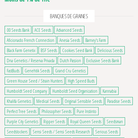
BANQUES DE GRAINES
00 Seeds Bank
ACE Seeds
Advanced Seeds
Aficionado French Connection
Anesia Seeds
Barney's Farm
Black Farm Genetix
BSF Seeds
Cookies Seed Bank
Delicious Seeds
Dna Genetics / Reserva Privada
Dutch Passion
Exclusive Seeds Bank
FastBuds
Genehtik Seeds
Grand Cru Genetics
Green House Seed / Strain Hunters
High Speed Buds
Humboldt Seed Company
Humboldt Seed Organization
Kannabia
Khalifa Genetics
Medical Seeds
Original Sensible Seeds
Paradise Seeds
Perfect Tree Seeds
Philosopher Seeds
Pure Instinto
Purple City Genetics
Ripper Seeds
Royal Queen Seeds
Seedsman
4 avis
Seedstockers
Sensi Seeds / Sensi Seeds Research
Serious Seeds