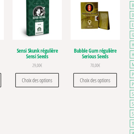
B
D
E
G
H
Sensi Skunk régulière
Bubble Gum régulière
H
Sensi Seeds
Serious Seeds
M
29,00
€
70,00
€
P
. Les options peuvent être choisies sur la page du produit
Ce produit a plusieurs variations. Les options peuvent être choisies sur la pa
Ce produit a plusieurs variations. Les optio
Ce produit
Choix des options
Choix des options
P
S
S
S
T
W