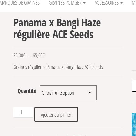
MARQUES DE GRAINES
GRAINES POTAGER
ACCESSOIRES
M
Panama x Bangi Haze
régulière ACE Seeds
Plage de prix : 35,00€ à 65,00€
35,00
€
–
65,00
€
Graines régulières Panama x Bangi Haze ACE Seeds
Re
Quantité
quantité de Panama x Bangi Haze régulière ACE Seeds
Ajouter au panier