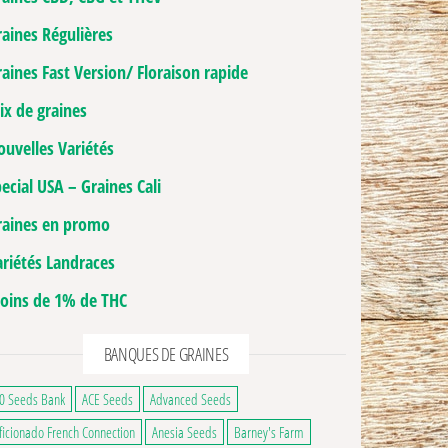
raines Régulières
aines Fast Version/ Floraison rapide
ix de graines
ouvelles Variétés
ecial USA – Graines Cali
raines en promo
ariétés Landraces
oins de 1% de THC
BANQUES DE GRAINES
0 Seeds Bank
ACE Seeds
Advanced Seeds
ficionado French Connection
Anesia Seeds
Barney's Farm