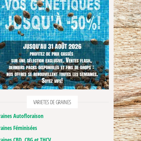
VARIETES DE GRAINES
raines Autofloraison
raines Féminisées
raines CBD, CBG et THCV