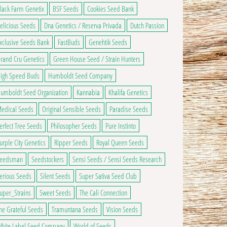
lack Farm Genetix
BSF Seeds
Cookies Seed Bank
elicious Seeds
Dna Genetics / Reserva Privada
Dutch Passion
xclusive Seeds Bank
FastBuds
Genehtik Seeds
rand Cru Genetics
Green House Seed / Strain Hunters
igh Speed Buds
Humboldt Seed Company
umboldt Seed Organization
Kannabia
Khalifa Genetics
edical Seeds
Original Sensible Seeds
Paradise Seeds
erfect Tree Seeds
Philosopher Seeds
Pure Instinto
ge du produit
ns peuvent être choisies sur la page du produit
 a plusieurs variations. Les options peuvent être choisies sur la page du produ
urple City Genetics
Ripper Seeds
Royal Queen Seeds
eedsman
Seedstockers
Sensi Seeds / Sensi Seeds Research
erious Seeds
Silent Seeds
Super Sativa Seed Club
uper_Strains
Sweet Seeds
The Cali Connection
he Grateful Seeds
Tramuntana Seeds
Vision Seeds
hite Label Seed Company
World of Seeds