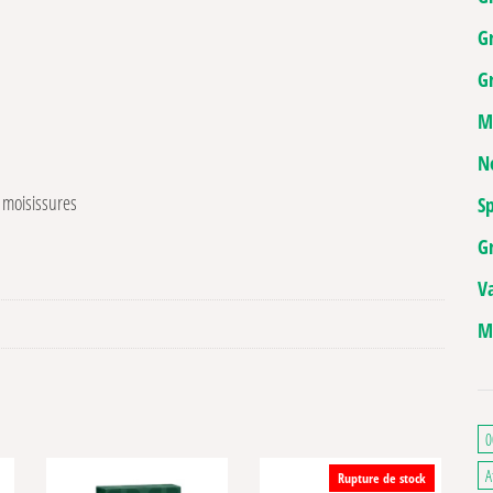
G
Gr
M
N
x moisissures
Sp
G
V
M
0
A
Rupture de stock