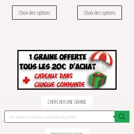
Ce produit a plusieurs variations. Les optio
Ce prod
Choix des options
Choix des options
CHERCHER UNE GRAINE
Recherche de produits