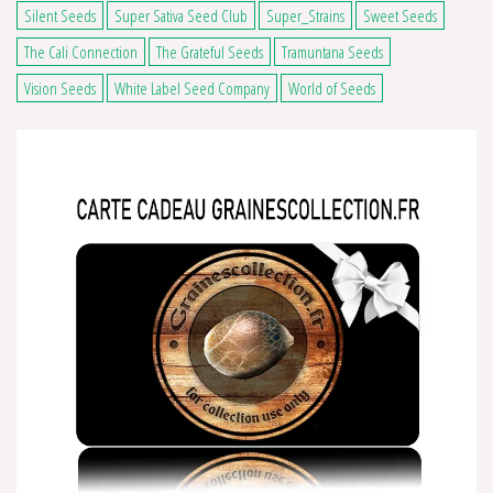
Silent Seeds
Super Sativa Seed Club
Super_Strains
Sweet Seeds
The Cali Connection
The Grateful Seeds
Tramuntana Seeds
Vision Seeds
White Label Seed Company
World of Seeds