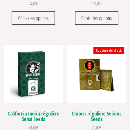
24,00
€
163,00
€
Ce produit a plusieurs variations. Les optio
Ce prod
Choix des options
Choix des options
Rupture de stock
California Indica régulière
Chronic régulière Serious
Sensi Seeds
Seeds
48,00
€
70,00
€