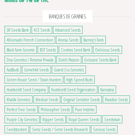
Moins de 1% de THC
BANQUES DE GRAINES
00 Seeds Bank
ACE Seeds
Advanced Seeds
Aficionado French Connection
Anesia Seeds
Barney's Farm
Black Farm Genetix
BSF Seeds
Cookies Seed Bank
Delicious Seeds
Dna Genetics / Reserva Privada
Dutch Passion
Exclusive Seeds Bank
FastBuds
Genehtik Seeds
Grand Cru Genetics
Green House Seed / Strain Hunters
High Speed Buds
Humboldt Seed Company
Humboldt Seed Organization
Kannabia
Khalifa Genetics
Medical Seeds
Original Sensible Seeds
Paradise Seeds
Perfect Tree Seeds
Philosopher Seeds
Pure Instinto
Purple City Genetics
Ripper Seeds
Royal Queen Seeds
Seedsman
Seedstockers
Sensi Seeds / Sensi Seeds Research
Serious Seeds