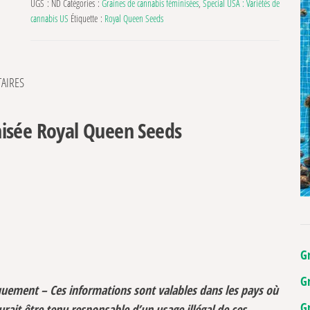
UGS :
ND
Catégories :
Graines de cannabis féminisées
,
Special USA : Variétés de
cannabis US
Étiquette :
Royal Queen Seeds
AIRES
isée Royal Queen Seeds
G
G
iquement – Ces informations sont valables dans les pays où
G
aurait être tenu responsable d’un usage illégal de ces