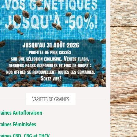
VARIETES DE GRAINES
raines Autofloraison
raines Féminisées
raines CBD, CBG et THCV