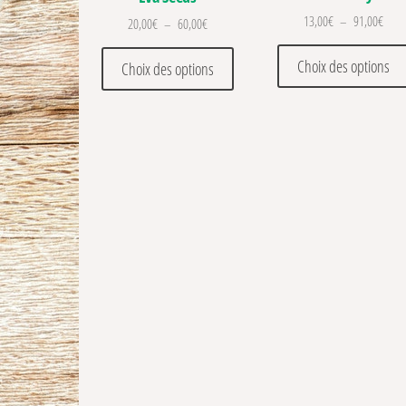
Plage
13,00
€
–
91,00
€
Plage de prix : 20,00€ à 60,00€
20,00
€
–
60,00
€
Ce produit a plusieurs variations
Choix des options
Choix des options