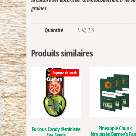
graines.
Quantité
1, 10, 3, 5
Produits similaires
Rupture de stock
Pineapple Chunk
Furious Candy féminisée
féminisée Barney’s Fa
Eva Seeds