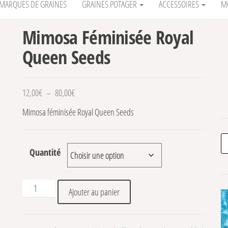
MARQUES DE GRAINES
GRAINES POTAGER
ACCESSOIRES
M
Mimosa Féminisée Royal
Queen Seeds
Plage de prix : 12,00€ à 80,00€
12,00
€
–
80,00
€
Mimosa féminisée Royal Queen Seeds
Re
Quantité
quantité de Mimosa Féminisée Royal Queen Seeds
Ajouter au panier