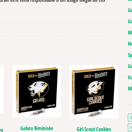
G
Gr
M
N
Sp
G
V
M
0
A
Gelato féminisée
Girl Scout Cookies
rm