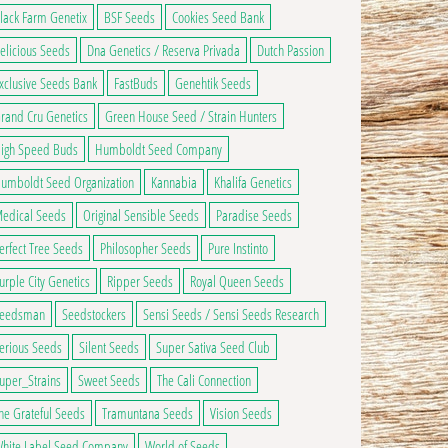
lack Farm Genetix
BSF Seeds
Cookies Seed Bank
elicious Seeds
Dna Genetics / Reserva Privada
Dutch Passion
ge du produit
9,90€ à 65,00€
ns peuvent être choisies sur la page du produit
xclusive Seeds Bank
FastBuds
Genehtik Seeds
 a plusieurs variations. Les options peuvent être choisies sur la page du produ
rand Cru Genetics
Green House Seed / Strain Hunters
igh Speed Buds
Humboldt Seed Company
umboldt Seed Organization
Kannabia
Khalifa Genetics
edical Seeds
Original Sensible Seeds
Paradise Seeds
erfect Tree Seeds
Philosopher Seeds
Pure Instinto
urple City Genetics
Ripper Seeds
Royal Queen Seeds
eedsman
Seedstockers
Sensi Seeds / Sensi Seeds Research
erious Seeds
Silent Seeds
Super Sativa Seed Club
uper_Strains
Sweet Seeds
The Cali Connection
he Grateful Seeds
Tramuntana Seeds
Vision Seeds
hite Label Seed Company
World of Seeds