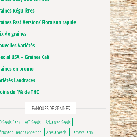
raines Régulières
aines Fast Version/ Floraison rapide
ix de graines
ouvelles Variétés
ecial USA – Graines Cali
raines en promo
ariétés Landraces
oins de 1% de THC
BANQUES DE GRAINES
0 Seeds Bank
ACE Seeds
Advanced Seeds
ficionado French Connection
Anesia Seeds
Barney's Farm