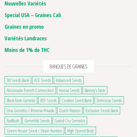
Nouvelles Variétés
Special USA – Graines Cali
Graines en promo
Variétés Landraces
Moins de 1% de THC
BANQUES DE GRAINES
00 Seeds Bank
ACE Seeds
Advanced Seeds
Aficionado French Connection
Anesia Seeds
Barney's Farm
Black Farm Genetix
BSF Seeds
Cookies Seed Bank
Delicious Seeds
Dna Genetics / Reserva Privada
Dutch Passion
Exclusive Seeds Bank
FastBuds
Genehtik Seeds
Grand Cru Genetics
Green House Seed / Strain Hunters
High Speed Buds