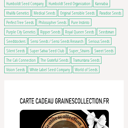
Humboldt Seed Company
Humboldt Seed Organization
Kannabia
Khalifa Genetics
Medical Seeds
Original Sensible Seeds
Paradise Seeds
Perfect Tree Seeds
Philosopher Seeds
Pure Instinto
Purple City Genetics
Ripper Seeds
Royal Queen Seeds
Seedsman
Seedstockers
Sensi Seeds / Sensi Seeds Research
Serious Seeds
Silent Seeds
Super Sativa Seed Club
Super_Strains
Sweet Seeds
The Cali Connection
The Grateful Seeds
Tramuntana Seeds
Vision Seeds
White Label Seed Company
World of Seeds