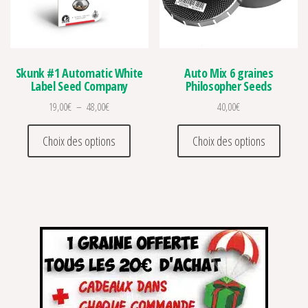
Skunk #1 Automatic White
Auto Mix 6 graines
Label Seed Company
Philosopher Seeds
Plage de prix : 19,00€ à 48,00€
19,00
€
–
48,00
€
40,00
€
Ce produit a plusieurs variations. Les optio
Ce prod
Choix des options
Choix des options