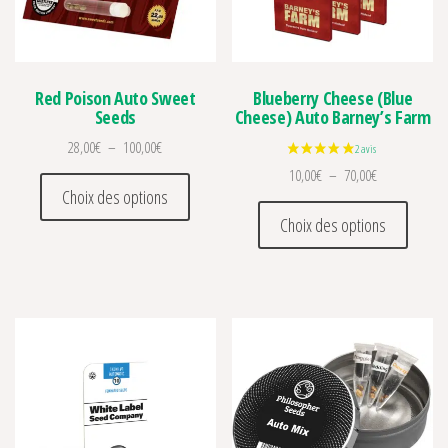
Red Poison Auto Sweet
Blueberry Cheese (Blue
Seeds
Cheese) Auto Barney’s Farm
Plage de prix : 28,00€ à 100,00€
28,00
€
–
100,00
€
Plage de prix 
10,00
€
–
70,00
€
Ce produit a plusieurs variations. Les optio
Choix des options
Ce prod
Choix des options