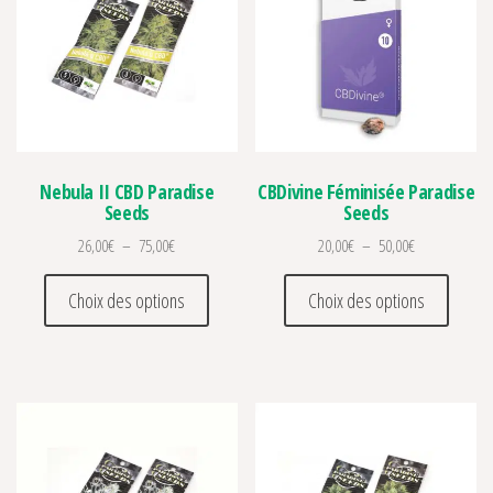
Nebula II CBD Paradise
CBDivine Féminisée Paradise
Seeds
Seeds
Plage de prix : 26,00€ à 75,00€
Plage de prix 
26,00
€
–
75,00
€
20,00
€
–
50,00
€
Ce produit a plusieurs variations. Les optio
Ce prod
Choix des options
Choix des options