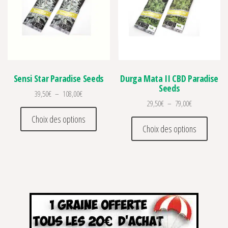
Sensi Star Paradise Seeds
Durga Mata II CBD Paradise
Seeds
Plage de prix : 39,50€ à 108,00€
39,50
€
–
108,00
€
Plage de prix 
29,50
€
–
79,00
€
Ce produit a plusieurs variations. Les optio
Choix des options
Ce prod
Choix des options