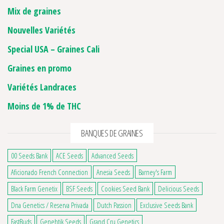
Mix de graines
Nouvelles Variétés
Special USA – Graines Cali
Graines en promo
Variétés Landraces
Moins de 1% de THC
BANQUES DE GRAINES
00 Seeds Bank
ACE Seeds
Advanced Seeds
Aficionado French Connection
Anesia Seeds
Barney's Farm
Black Farm Genetix
BSF Seeds
Cookies Seed Bank
Delicious Seeds
Dna Genetics / Reserva Privada
Dutch Passion
Exclusive Seeds Bank
FastBuds
Genehtik Seeds
Grand Cru Genetics