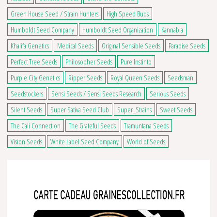
Green House Seed / Strain Hunters
High Speed Buds
Humboldt Seed Company
Humboldt Seed Organization
Kannabia
Khalifa Genetics
Medical Seeds
Original Sensible Seeds
Paradise Seeds
Perfect Tree Seeds
Philosopher Seeds
Pure Instinto
Purple City Genetics
Ripper Seeds
Royal Queen Seeds
Seedsman
Seedstockers
Sensi Seeds / Sensi Seeds Research
Serious Seeds
Silent Seeds
Super Sativa Seed Club
Super_Strains
Sweet Seeds
The Cali Connection
The Grateful Seeds
Tramuntana Seeds
Vision Seeds
White Label Seed Company
World of Seeds