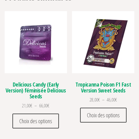
Delicious Candy (Early
Tropicanna Poison F1 Fast
Version) féminisée Delicious
Version Sweet Seeds
Seeds
Plage de prix 
28,00
€
–
46,00
€
Plage de prix : 21,00€ à 66,00€
21,00
€
–
66,00
€
Ce prod
Choix des options
Ce produit a plusieurs variations. Les optio
Choix des options