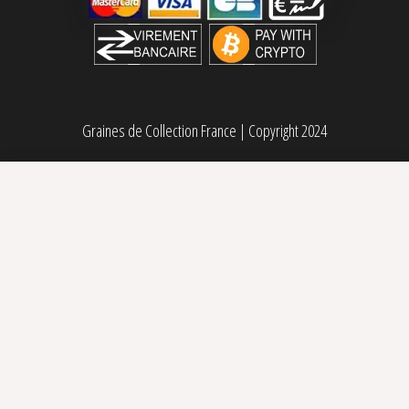
Graines de Collection France
|
Copyright 2024
Gorilla Cookies Fast Flowering Fastbuds
Plage de prix : 13,00€ à 590,00€
13,00
€
–
590,00
€