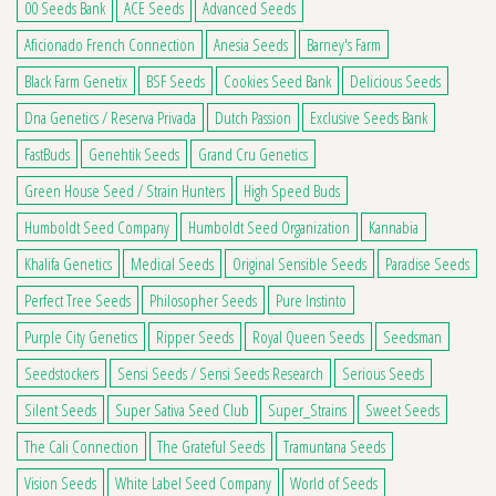
00 Seeds Bank
ACE Seeds
Advanced Seeds
Aficionado French Connection
Anesia Seeds
Barney's Farm
Black Farm Genetix
BSF Seeds
Cookies Seed Bank
Delicious Seeds
Dna Genetics / Reserva Privada
Dutch Passion
Exclusive Seeds Bank
FastBuds
Genehtik Seeds
Grand Cru Genetics
Green House Seed / Strain Hunters
High Speed Buds
Humboldt Seed Company
Humboldt Seed Organization
Kannabia
Khalifa Genetics
Medical Seeds
Original Sensible Seeds
Paradise Seeds
Perfect Tree Seeds
Philosopher Seeds
Pure Instinto
Purple City Genetics
Ripper Seeds
Royal Queen Seeds
Seedsman
Seedstockers
Sensi Seeds / Sensi Seeds Research
Serious Seeds
Silent Seeds
Super Sativa Seed Club
Super_Strains
Sweet Seeds
The Cali Connection
The Grateful Seeds
Tramuntana Seeds
Vision Seeds
White Label Seed Company
World of Seeds