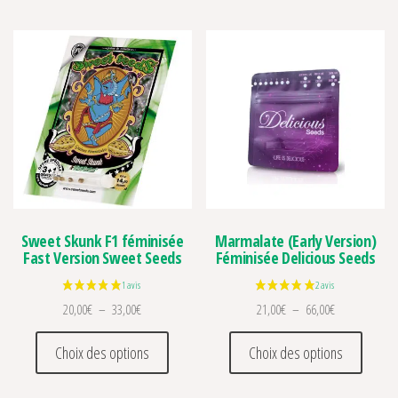
Sweet Skunk F1 féminisée
Marmalate (Early Version)
Fast Version Sweet Seeds
Féminisée Delicious Seeds
Plage de prix : 20,00€ à 33,00€
Plage de prix 
20,00
€
–
33,00
€
21,00
€
–
66,00
€
Ce produit a plusieurs variations. Les optio
Ce prod
Choix des options
Choix des options