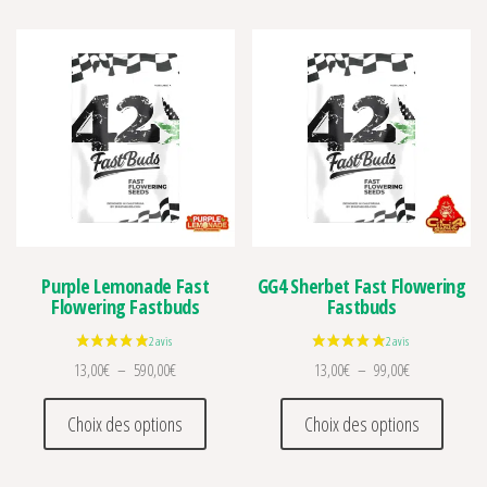
Purple Lemonade Fast
GG4 Sherbet Fast Flowering
Flowering Fastbuds
Fastbuds
Plage de prix : 13,00€ à 590,00€
Plage de prix 
13,00
€
–
590,00
€
13,00
€
–
99,00
€
Ce produit a plusieurs variations. Les optio
Ce prod
Choix des options
Choix des options