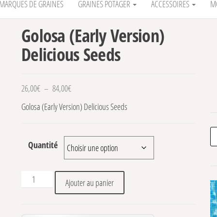
MARQUES DE GRAINES
GRAINES POTAGER
ACCESSOIRES
M
Golosa (Early Version)
Delicious Seeds
Plage de prix : 26,00€ à 84,00€
26,00
€
–
84,00
€
Golosa (Early Version) Delicious Seeds
Re
Quantité
quantité de Golosa (Early Version) Delicious Seeds
Ajouter au panier