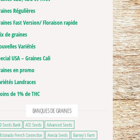
raines Régulières
aines Fast Version/ Floraison rapide
ix de graines
ouvelles Variétés
ecial USA – Graines Cali
raines en promo
ariétés Landraces
oins de 1% de THC
BANQUES DE GRAINES
0 Seeds Bank
ACE Seeds
Advanced Seeds
ficionado French Connection
Anesia Seeds
Barney's Farm