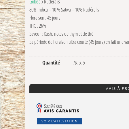
Golosa
x Ruderalis
80% Indica – 10 % Sativa – 10% Rudéralis
Floraison : 45 jours
THC : 26%
Saveur : Kush, notes de thym et de thé
Sa période de floraison ultra courte (45 jours) en fait une va
Quantité
10, 3, 5
AVIS À P
VOIR L'ATTESTATION