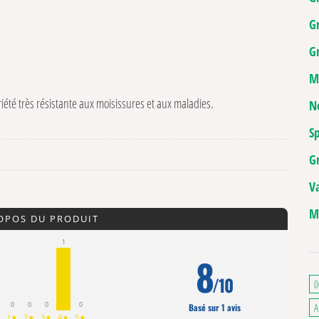
G
Gr
M
riété très résistante aux moisissures et aux maladies.
N
Sp
G
V
M
ROPOS DU PRODUIT
1
8
/10
0
0
0
0
0
A
Basé sur 1 avis
1★
2★
3★
4★
5★