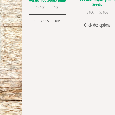
Seeds
Plage de prix : 14,50€ à 19,50€
14,50
€
–
19,50
€
Plage 
8,00
€
–
55,00
€
Ce produit a plusieurs variations
Choix des options
Choix des options