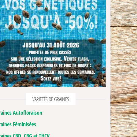
VARIETES DE GRAINES
raines Autofloraison
raines Féminisées
raines CBD, CBG et THCV