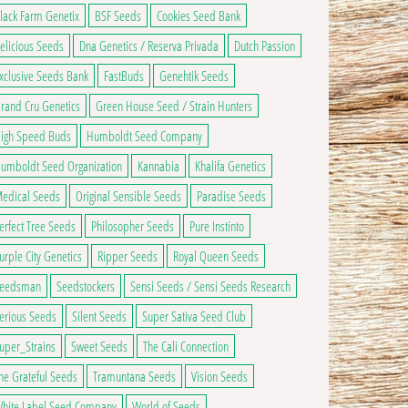
lack Farm Genetix
BSF Seeds
Cookies Seed Bank
elicious Seeds
Dna Genetics / Reserva Privada
Dutch Passion
xclusive Seeds Bank
FastBuds
Genehtik Seeds
rand Cru Genetics
Green House Seed / Strain Hunters
igh Speed Buds
Humboldt Seed Company
umboldt Seed Organization
Kannabia
Khalifa Genetics
edical Seeds
Original Sensible Seeds
Paradise Seeds
erfect Tree Seeds
Philosopher Seeds
Pure Instinto
urple City Genetics
Ripper Seeds
Royal Queen Seeds
eedsman
Seedstockers
Sensi Seeds / Sensi Seeds Research
erious Seeds
Silent Seeds
Super Sativa Seed Club
uper_Strains
Sweet Seeds
The Cali Connection
he Grateful Seeds
Tramuntana Seeds
Vision Seeds
hite Label Seed Company
World of Seeds