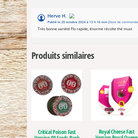
Herve H.
Publié le 20 octobre 2024 à 13 h 16 min
(Date de commande 
Très bonne variété Flo rapide, énorme récolte thé must
Produits similaires
Royal Cheese Fast
Critical Poison Fast
Version Royal Queen
Version 00 Seeds Bank