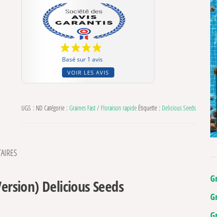
Basé sur 1 avis
VOIR LES AVIS
UGS :
ND
Catégorie :
Graines Fast / Floraison rapide
Étiquette :
Delicious Seeds
AIRES
G
Version) Delicious Seeds
G
G