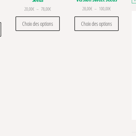
Plage de prix : 
Plage de prix : 20,00€ à 78,00€
28,00
€
–
100,00
€
20,00
€
–
78,00
€
de prix : 8,00€ à 55,00€
Ce produit
Ce produit a plusieurs variations. Les optio
. Les options peuvent être choisies sur la page du produit
Choix des options
Choix des options
Ce produit a plusieurs variations. Les options peuvent être choisies sur la pa