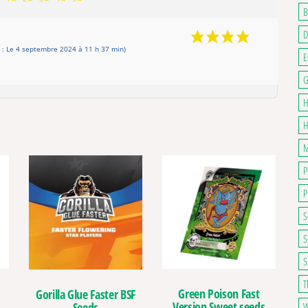
B
D
: Le 4 septembre 2024 à 11 h 37 min)
E
G
H
H
M
P
P
S
S
S
T
Green Poison Fast
Gorilla Glue Faster BSF
Version Sweet seeds
Seeds
W