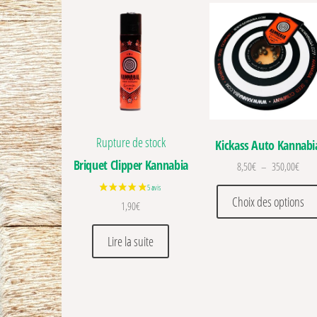
Rupture de stock
Kickass Auto Kannabi
Briquet Clipper Kannabia
Plage
8,50
€
–
350,00
€
Choix des options
1,90
€
Lire la suite