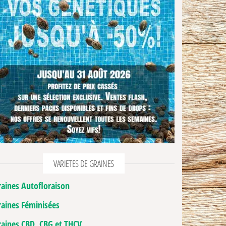
VARIETES DE GRAINES
raines Autofloraison
raines Féminisées
raines CBD, CBG et THCV