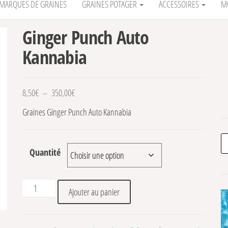
MARQUES DE GRAINES
GRAINES POTAGER
ACCESSOIRES
M
Ginger Punch Auto
Kannabia
Plage de prix : 8,50€ à 350,00€
8,50
€
–
350,00
€
Graines Ginger Punch Auto Kannabia
Re
Quantité
quantité de Ginger Punch Auto Kannabia
Ajouter au panier