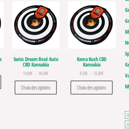
G
Gr
M
N
Sp
a
Kama Kush CBD
Swiss Dream Rosé Auto
Kannabia
G
CBD Kannabia
 de prix : 8,50€ à 350,00€
Plage de prix : 8,
Plage de prix : 14,00€ à 80,00€
8,50
€
–
55,00
€
14,00
€
–
80,00
€
V
Ce produit a plusieurs variations. Les options peuvent être choisies sur la pa
Ce produit
Ce produit a plusieurs variations. Les optio
M
Choix des options
Choix des options
0
A