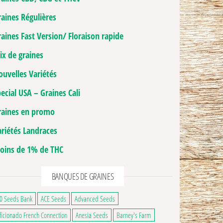
raines Régulières
aines Fast Version/ Floraison rapide
ix de graines
ouvelles Variétés
ecial USA – Graines Cali
raines en promo
50€ à 55,00€
ariétés Landraces
ge du produit
 a plusieurs variations. Les options peuvent être choisies sur la page du produ
ns peuvent être choisies sur la page du produit
oins de 1% de THC
BANQUES DE GRAINES
0 Seeds Bank
ACE Seeds
Advanced Seeds
ficionado French Connection
Anesia Seeds
Barney's Farm