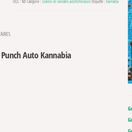
UGS :
ND
Catégorie :
Graines de cannabis autoflofloraison
Étiquette :
Kannabia
AIRES
r Punch Auto Kannabia
G
G
G