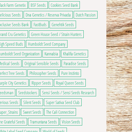
lack Farm Genetix
BSF Seeds
Cookies Seed Bank
elicious Seeds
Dna Genetics / Reserva Privada
Dutch Passion
xclusive Seeds Bank
FastBuds
Genehtik Seeds
rand Cru Genetics
Green House Seed / Strain Hunters
igh Speed Buds
Humboldt Seed Company
umboldt Seed Organization
Kannabia
Khalifa Genetics
edical Seeds
Original Sensible Seeds
Paradise Seeds
erfect Tree Seeds
Philosopher Seeds
Pure Instinto
urple City Genetics
Ripper Seeds
Royal Queen Seeds
eedsman
Seedstockers
Sensi Seeds / Sensi Seeds Research
erious Seeds
Silent Seeds
Super Sativa Seed Club
uper_Strains
Sweet Seeds
The Cali Connection
he Grateful Seeds
Tramuntana Seeds
Vision Seeds
hite Label Seed Company
World of Seeds