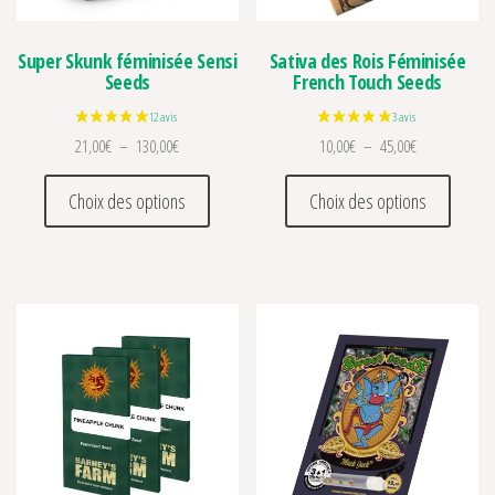
Super Skunk féminisée Sensi
Sativa des Rois Féminisée
Seeds
French Touch Seeds
Plage de prix : 21,00€ à 130,00€
Plage de prix 
21,00
€
–
130,00
€
10,00
€
–
45,00
€
Ce produit a plusieurs variations. Les optio
Ce prod
Choix des options
Choix des options