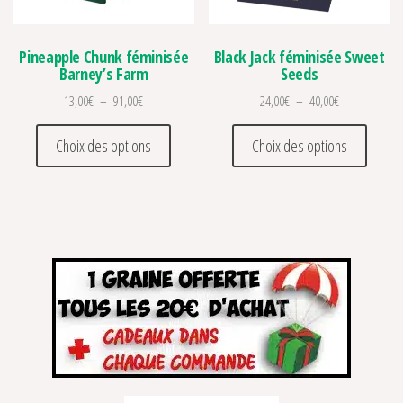
Pineapple Chunk féminisée
Black Jack féminisée Sweet
Barney’s Farm
Seeds
Plage de prix : 13,00€ à 91,00€
Plage de prix 
13,00
€
–
91,00
€
24,00
€
–
40,00
€
Ce produit a plusieurs variations. Les optio
Ce prod
Choix des options
Choix des options