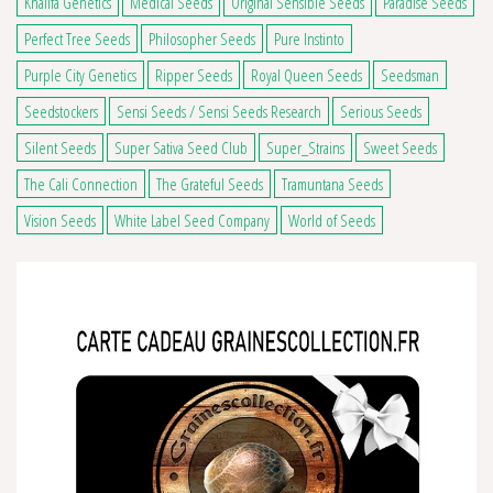
Khalifa Genetics
Medical Seeds
Original Sensible Seeds
Paradise Seeds
Perfect Tree Seeds
Philosopher Seeds
Pure Instinto
Purple City Genetics
Ripper Seeds
Royal Queen Seeds
Seedsman
Seedstockers
Sensi Seeds / Sensi Seeds Research
Serious Seeds
Silent Seeds
Super Sativa Seed Club
Super_Strains
Sweet Seeds
The Cali Connection
The Grateful Seeds
Tramuntana Seeds
Vision Seeds
White Label Seed Company
World of Seeds