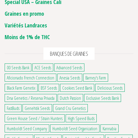
Special USA – Graines Cali
Graines en promo
Variétés Landraces
Moins de 1% de THC
BANQUES DE GRAINES
00 Seeds Bank
ACE Seeds
Advanced Seeds
Aficionado French Connection
Anesia Seeds
Barney's Farm
Black Farm Genetix
BSF Seeds
Cookies Seed Bank
Delicious Seeds
Dna Genetics / Reserva Privada
Dutch Passion
Exclusive Seeds Bank
FastBuds
Genehtik Seeds
Grand Cru Genetics
Green House Seed / Strain Hunters
High Speed Buds
Humboldt Seed Company
Humboldt Seed Organization
Kannabia