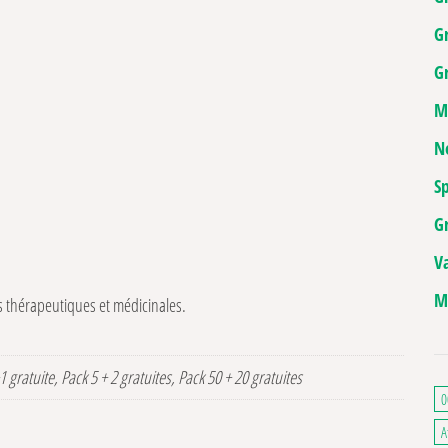
G
Gr
M
N
Sp
G
V
M
s thérapeutiques et médicinales.
1 gratuite, Pack 5 + 2 gratuites, Pack 50 + 20 gratuites
0
A