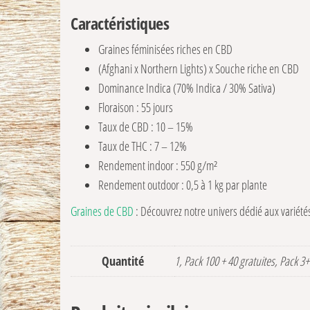
Caractéristiques
Graines féminisées riches en CBD
(Afghani x Northern Lights) x Souche riche en CBD
Dominance Indica (70% Indica / 30% Sativa)
Floraison : 55 jours
Taux de CBD : 10 – 15%
Taux de THC : 7 – 12%
Rendement indoor : 550 g/m²
Rendement outdoor : 0,5 à 1 kg par plante
Graines de CBD
: Découvrez notre univers dédié aux variété
Quantité
1, Pack 100 + 40 gratuites, Pack 3+