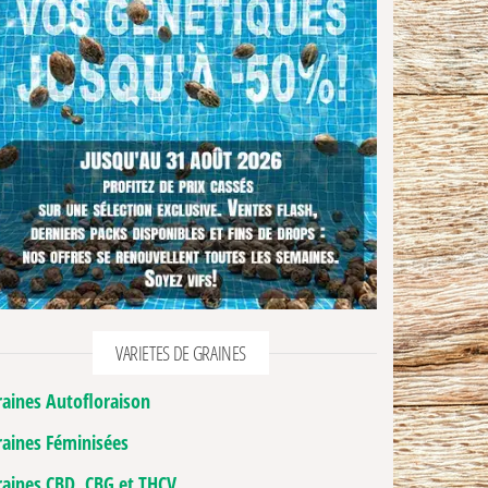
VARIETES DE GRAINES
raines Autofloraison
raines Féminisées
raines CBD, CBG et THCV