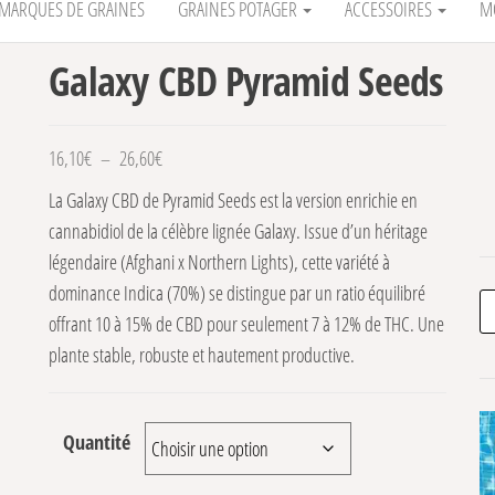
MARQUES DE GRAINES
GRAINES POTAGER
ACCESSOIRES
M
Galaxy CBD Pyramid Seeds
Plage de prix : 16,10€ à 26,60€
16,10
€
–
26,60
€
La Galaxy CBD de Pyramid Seeds est la version enrichie en
cannabidiol de la célèbre lignée Galaxy. Issue d’un héritage
légendaire (Afghani x Northern Lights), cette variété à
dominance Indica (70%) se distingue par un ratio équilibré
Re
offrant 10 à 15% de CBD pour seulement 7 à 12% de THC. Une
plante stable, robuste et hautement productive.
%
Quantité