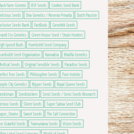
lack Farm Genetix
BSF Seeds
Cookies Seed Bank
elicious Seeds
Dna Genetics / Reserva Privada
Dutch Passion
xclusive Seeds Bank
FastBuds
Genehtik Seeds
rand Cru Genetics
Green House Seed / Strain Hunters
igh Speed Buds
Humboldt Seed Company
umboldt Seed Organization
Kannabia
Khalifa Genetics
edical Seeds
Original Sensible Seeds
Paradise Seeds
erfect Tree Seeds
Philosopher Seeds
Pure Instinto
urple City Genetics
Ripper Seeds
Royal Queen Seeds
2,00€ à 68,00€
eedsman
Seedstockers
Sensi Seeds / Sensi Seeds Research
ge du produit
ns peuvent être choisies sur la page du produit
 a plusieurs variations. Les options peuvent être choisies sur la page du produ
erious Seeds
Silent Seeds
Super Sativa Seed Club
uper_Strains
Sweet Seeds
The Cali Connection
he Grateful Seeds
Tramuntana Seeds
Vision Seeds
hite Label Seed Company
World of Seeds