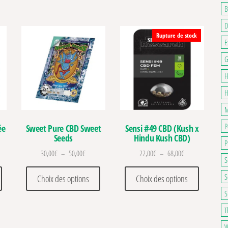
B
D
Rupture de stock
E
G
H
H
M
P
ée
Sweet Pure CBD Sweet
Sensi #49 CBD (Kush x
Seeds
Hindu Kush CBD)
P
Plage de prix : 30,00€ à 50,00€
Plage de prix : 2
30,00
€
–
50,00
€
22,00
€
–
68,00
€
S
. Les options peuvent être choisies sur la page du produit
Ce produit a plusieurs variations. Les options peuvent être choisies sur la pa
Ce produit a plusieurs variations. Les optio
Ce produit
S
Choix des options
Choix des options
S
T
W