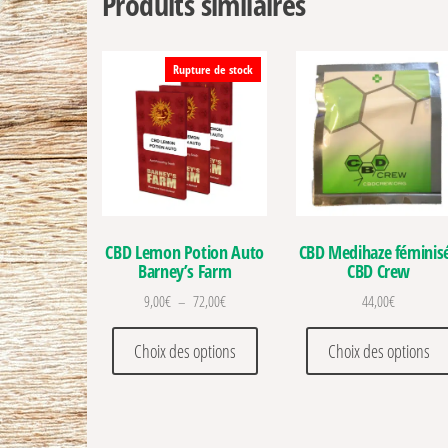
Produits similaires
Rupture de stock
CBD Lemon Potion Auto
CBD Medihaze féminis
Barney’s Farm
CBD Crew
Plage de prix : 9,00€ à 72,00€
9,00
€
–
72,00
€
44,00
€
Ce produit a plusieurs variations
Choix des options
Choix des options