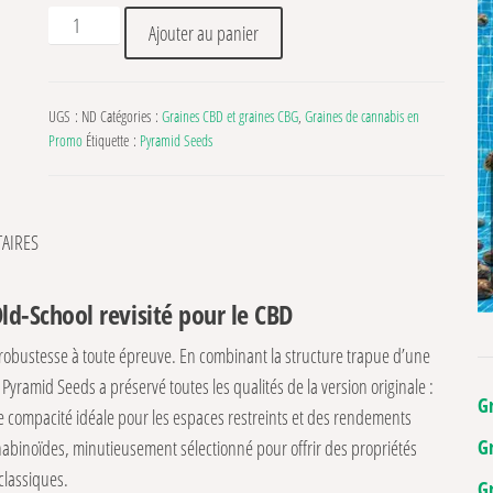
quantité de Galaxy CBD Pyramid Seeds
Ajouter au panier
UGS :
ND
Catégories :
Graines CBD et graines CBG
,
Graines de cannabis en
Promo
Étiquette :
Pyramid Seeds
AIRES
ld-School revisité pour le CBD
robustesse à toute épreuve. En combinant la structure trapue d’une
 Pyramid Seeds a préservé toutes les qualités de la version originale :
G
e compacité idéale pour les espaces restreints et des rendements
G
nabinoïdes, minutieusement sélectionné pour offrir des propriétés
classiques.
G