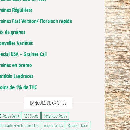
raines Régulières
aines Fast Version/ Floraison rapide
ix de graines
ouvelles Variétés
ecial USA – Graines Cali
raines en promo
ariétés Landraces
oins de 1% de THC
BANQUES DE GRAINES
0 Seeds Bank
ACE Seeds
Advanced Seeds
ficionado French Connection
Anesia Seeds
Barney's Farm