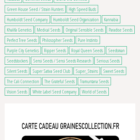
Green House Seed / Strain Hunters
High Speed Buds
Humboldt Seed Company
Humboldt Seed Organization
Kannabia
Khalifa Genetics
Medical Seeds
Original Sensible Seeds
Paradise Seeds
Perfect Tree Seeds
Philosopher Seeds
Pure Instinto
Purple City Genetics
Ripper Seeds
Royal Queen Seeds
Seedsman
Seedstockers
Sensi Seeds / Sensi Seeds Research
Serious Seeds
4 avis
Silent Seeds
Super Sativa Seed Club
Super_Strains
Sweet Seeds
The Cali Connection
The Grateful Seeds
Tramuntana Seeds
Vision Seeds
White Label Seed Company
World of Seeds