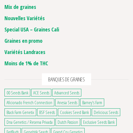
Mix de graines
Nouvelles Variétés
Special USA – Graines Cali
Graines en promo
Variétés Landraces
Moins de 1% de THC
BANQUES DE GRAINES
00 Seeds Bank
ACE Seeds
Advanced Seeds
Aficionado French Connection
Anesia Seeds
Barney's Farm
Black Farm Genetix
BSF Seeds
Cookies Seed Bank
Delicious Seeds
Dna Genetics / Reserva Privada
Dutch Passion
Exclusive Seeds Bank
FastBuds
Genehtik Seeds
Grand Cru Genetics