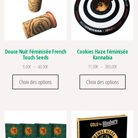
Douce Nuit Féminisée French
Cookies Haze féminisée
Touch Seeds
Kannabia
Plage de prix : 9,00€ à 40,00€
Plage de prix
9,00
€
–
40,00
€
11,00
€
–
380,00
€
Ce produit a plusieurs variations. Les optio
Ce prod
Choix des options
Choix des options