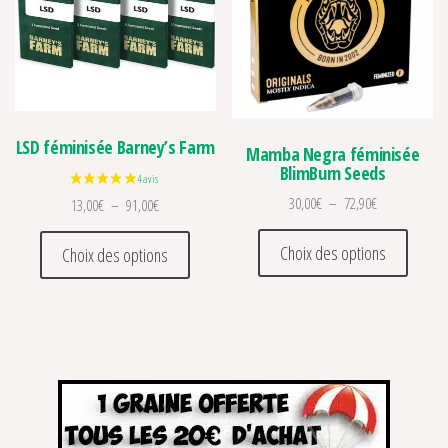
LSD féminisée Barney’s Farm
Mamba Negra féminisée
BlimBurn Seeds
Plage de prix 
30,00
€
–
72,90
€
Plage de prix : 13,00€ à 91,00€
13,00
€
–
91,00
€
Ce prod
Ce produit a plusieurs variations. Les optio
Choix des options
Choix des options