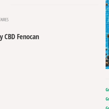
AIRES
oy CBD Fenocan
G
G
G