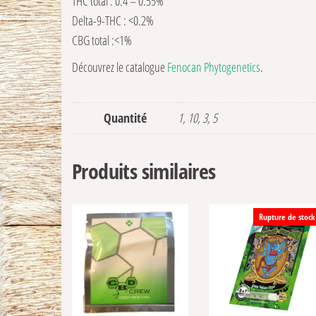
THC total : 0.4 – 0.55%
Delta-9-THC : <0.2%
CBG total :<1%
Découvrez le catalogue
Fenocan Phytogenetics
.
Quantité
1, 10, 3, 5
Produits similaires
Rupture de stock