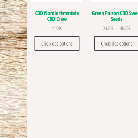
CBD Nordle féminisée
Green Poison CBD Swe
CBD Crew
Seeds
Plage
44,00
€
24,00
€
–
40,00
€
Ce produit a plusieurs variations
Choix des options
Choix des options