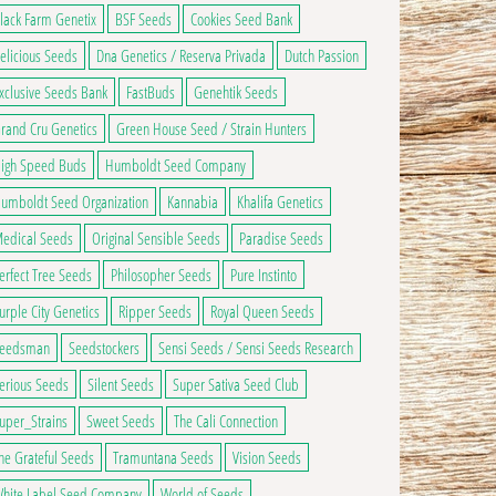
lack Farm Genetix
BSF Seeds
Cookies Seed Bank
elicious Seeds
Dna Genetics / Reserva Privada
Dutch Passion
xclusive Seeds Bank
FastBuds
Genehtik Seeds
9,50€ à 79,00€
rand Cru Genetics
Green House Seed / Strain Hunters
ge du produit
ns peuvent être choisies sur la page du produit
 a plusieurs variations. Les options peuvent être choisies sur la page du produ
igh Speed Buds
Humboldt Seed Company
umboldt Seed Organization
Kannabia
Khalifa Genetics
edical Seeds
Original Sensible Seeds
Paradise Seeds
erfect Tree Seeds
Philosopher Seeds
Pure Instinto
urple City Genetics
Ripper Seeds
Royal Queen Seeds
eedsman
Seedstockers
Sensi Seeds / Sensi Seeds Research
erious Seeds
Silent Seeds
Super Sativa Seed Club
uper_Strains
Sweet Seeds
The Cali Connection
he Grateful Seeds
Tramuntana Seeds
Vision Seeds
hite Label Seed Company
World of Seeds