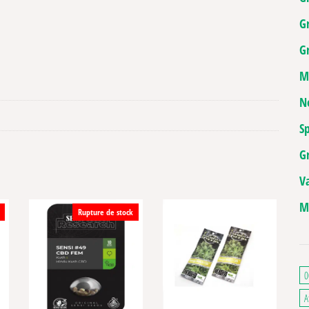
G
Gr
M
N
Sp
G
V
M
Rupture de stock
0
A