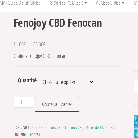
MARQUES DE GRAINES
GRAINES POTAGER
ACCESSOIRES
M
Fenojoy CBD Fenocan
Plage de prix : 11,00€ à 65,00€
11,00
€
–
65,00
€
Graines Fenojoy CBD Fenocan
Quantité
Re
quantité de Fenojoy CBD Fenocan
Ajouter au panier
UGS :
ND
Catégories :
Graines CBD et graines CBG
,
Moins de 1% de THC
Étiquette :
Fenocan