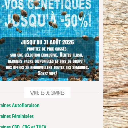
VARIETES DE GRAINES
raines Autofloraison
raines Féminisées
raines CBD, CBG et THCV