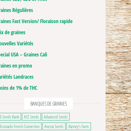
raines Régulières
aines Fast Version/ Floraison rapide
ix de graines
ouvelles Variétés
ecial USA – Graines Cali
raines en promo
ariétés Landraces
oins de 1% de THC
BANQUES DE GRAINES
0 Seeds Bank
ACE Seeds
Advanced Seeds
ficionado French Connection
Anesia Seeds
Barney's Farm