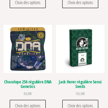
Choix des options
Choix des options
Chocolope 256 régulière DNA
Jack Herer régulière Sensi
Genetics
Seeds
80,00
€
163,00
€
Ce produit a plusieurs variations. Les optio
Ce prod
Choix des options
Choix des options