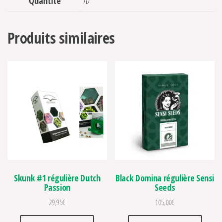
Quantité
10
Produits similaires
Skunk #1 régulière Dutch
Black Domina régulière Sensi
Passion
Seeds
29,95
€
105,00
€
Ce produit a plusieurs variations. Les optio
Ce prod