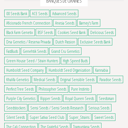
BANQUES DE GRAINES
00 Seeds Bank
ACE Seeds
Advanced Seeds
Aficionado French Connection
Anesia Seeds
Barney's Farm
Black Farm Genetix
BSF Seeds
Cookies Seed Bank
Delicious Seeds
Dna Genetics / Reserva Privada
Dutch Passion
Exclusive Seeds Bank
FastBuds
Genehtik Seeds
Grand Cru Genetics
Green House Seed / Strain Hunters
High Speed Buds
Humboldt Seed Company
Humboldt Seed Organization
Kannabia
Khalifa Genetics
Medical Seeds
Original Sensible Seeds
Paradise Seeds
Perfect Tree Seeds
Philosopher Seeds
Pure Instinto
Purple City Genetics
Ripper Seeds
Royal Queen Seeds
Seedsman
Seedstockers
Sensi Seeds / Sensi Seeds Research
Serious Seeds
Silent Seeds
Super Sativa Seed Club
Super_Strains
Sweet Seeds
The Cali Connection
The Grateful Seeds
Tramuntana Seeds