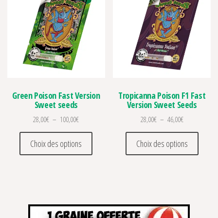
Green Poison Fast Version
Tropicanna Poison F1 Fast
Sweet seeds
Version Sweet Seeds
Plage de prix : 28,00€ à 100,00€
Plage de prix 
28,00
€
–
100,00
€
28,00
€
–
46,00
€
Ce produit a plusieurs variations. Les optio
Ce prod
Choix des options
Choix des options