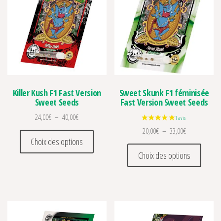
Killer Kush F1 Fast Version
Sweet Skunk F1 féminisée
Sweet Seeds
Fast Version Sweet Seeds
Plage de prix : 24,00€ à 40,00€
24,00
€
–
40,00
€
Plage de prix 
20,00
€
–
33,00
€
Ce produit a plusieurs variations. Les optio
Choix des options
Ce prod
Choix des options