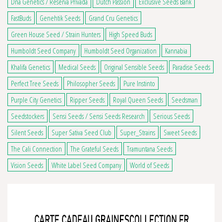
Dna Genetics / Reserva Privada
Dutch Passion
Exclusive Seeds Bank
FastBuds
Genehtik Seeds
Grand Cru Genetics
Green House Seed / Strain Hunters
High Speed Buds
Humboldt Seed Company
Humboldt Seed Organization
Kannabia
Khalifa Genetics
Medical Seeds
Original Sensible Seeds
Paradise Seeds
Perfect Tree Seeds
Philosopher Seeds
Pure Instinto
Purple City Genetics
Ripper Seeds
Royal Queen Seeds
Seedsman
Seedstockers
Sensi Seeds / Sensi Seeds Research
Serious Seeds
Silent Seeds
Super Sativa Seed Club
Super_Strains
Sweet Seeds
The Cali Connection
The Grateful Seeds
Tramuntana Seeds
Vision Seeds
White Label Seed Company
World of Seeds