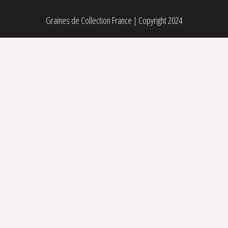
Graines de Collection France
|
Copyright 2024
Eleven Roses (Early Version) féminisée Delicious Seeds
Sélectionner des options
Plage de prix : 26,00€ à 84,00€
26,00
€
–
84,00
€