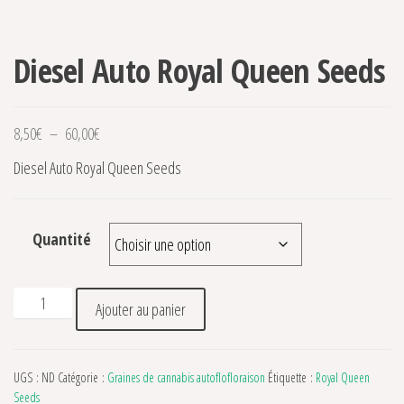
Diesel Auto Royal Queen Seeds
Plage de prix : 8,50€ à 60,00€
8,50
€
–
60,00
€
Diesel Auto Royal Queen Seeds
Quantité
quantité de Diesel Auto Royal Queen Seeds
Ajouter au panier
UGS :
ND
Catégorie :
Graines de cannabis autoflofloraison
Étiquette :
Royal Queen
Seeds