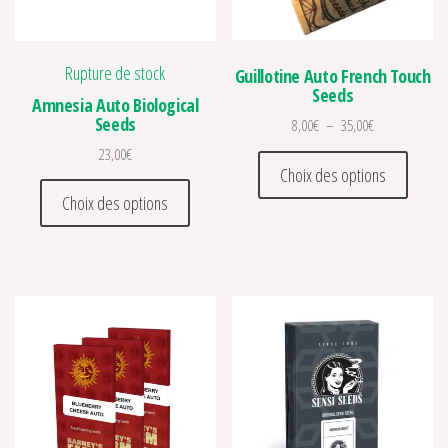
Rupture de stock
Guillotine Auto French Touch
Seeds
Amnesia Auto Biological
Seeds
Plage de prix :
8,00
€
–
35,00
€
23,00
€
Ce prod
Choix des options
Ce produit a plusieurs variations. Les optio
Choix des options