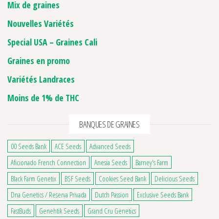
Mix de graines
Nouvelles Variétés
Special USA – Graines Cali
Graines en promo
Variétés Landraces
Moins de 1% de THC
BANQUES DE GRAINES
00 Seeds Bank
ACE Seeds
Advanced Seeds
Aficionado French Connection
Anesia Seeds
Barney's Farm
Black Farm Genetix
BSF Seeds
Cookies Seed Bank
Delicious Seeds
Dna Genetics / Reserva Privada
Dutch Passion
Exclusive Seeds Bank
FastBuds
Genehtik Seeds
Grand Cru Genetics