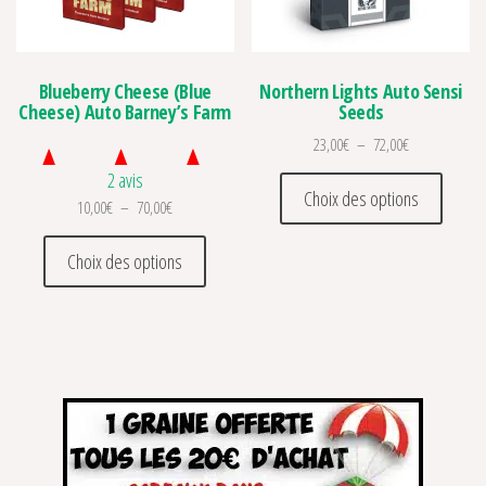
Blueberry Cheese (Blue
Northern Lights Auto Sensi
Cheese) Auto Barney’s Farm
Seeds
Plage de prix 
23,00
€
–
72,00
€
2 avis
Ce prod
Choix des options
Plage de prix : 10,00€ à 70,00€
10,00
€
–
70,00
€
Ce produit a plusieurs variations. Les optio
Choix des options