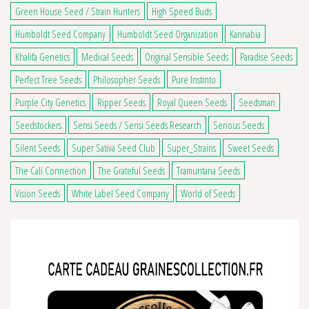
Green House Seed / Strain Hunters
High Speed Buds
Humboldt Seed Company
Humboldt Seed Organization
Kannabia
Khalifa Genetics
Medical Seeds
Original Sensible Seeds
Paradise Seeds
Perfect Tree Seeds
Philosopher Seeds
Pure Instinto
Purple City Genetics
Ripper Seeds
Royal Queen Seeds
Seedsman
Seedstockers
Sensi Seeds / Sensi Seeds Research
Serious Seeds
Silent Seeds
Super Sativa Seed Club
Super_Strains
Sweet Seeds
The Cali Connection
The Grateful Seeds
Tramuntana Seeds
Vision Seeds
White Label Seed Company
World of Seeds