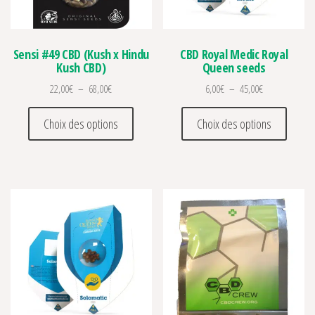
Sensi #49 CBD (Kush x Hindu
CBD Royal Medic Royal
Kush CBD)
Queen seeds
Plage de prix : 22,00€ à 68,00€
Plage de prix :
22,00
€
–
68,00
€
6,00
€
–
45,00
€
Ce produit a plusieurs variations. Les optio
Ce prod
Choix des options
Choix des options