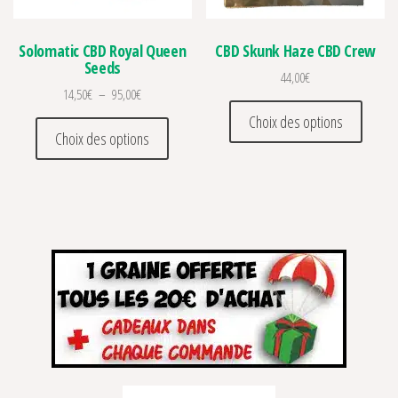
Solomatic CBD Royal Queen
CBD Skunk Haze CBD Crew
Seeds
44,00
€
Plage de prix : 14,50€ à 95,00€
14,50
€
–
95,00
€
Ce prod
Choix des options
Ce produit a plusieurs variations. Les optio
Choix des options