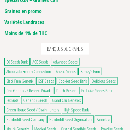
Special USA – Graines Cali
Graines en promo
Variétés Landraces
Moins de 1% de THC
BANQUES DE GRAINES
00 Seeds Bank
ACE Seeds
Advanced Seeds
Aficionado French Connection
Anesia Seeds
Barney's Farm
Black Farm Genetix
BSF Seeds
Cookies Seed Bank
Delicious Seeds
Dna Genetics / Reserva Privada
Dutch Passion
Exclusive Seeds Bank
FastBuds
Genehtik Seeds
Grand Cru Genetics
Green House Seed / Strain Hunters
High Speed Buds
Humboldt Seed Company
Humboldt Seed Organization
Kannabia
Khalifa Genetics
Medical Seeds
Original Sensible Seeds
Paradise Seeds