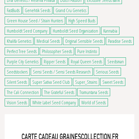
Dna Genetics / Reserva Privada
Dutch Passion
Exclusive Seeds Bank
FastBuds
Genehtik Seeds
Grand Cru Genetics
Green House Seed / Strain Hunters
High Speed Buds
Humboldt Seed Company
Humboldt Seed Organization
Kannabia
2 avis
Khalifa Genetics
Medical Seeds
Original Sensible Seeds
Paradise Seeds
Perfect Tree Seeds
Philosopher Seeds
Pure Instinto
Purple City Genetics
Ripper Seeds
Royal Queen Seeds
Seedsman
Seedstockers
Sensi Seeds / Sensi Seeds Research
Serious Seeds
Silent Seeds
Super Sativa Seed Club
Super_Strains
Sweet Seeds
The Cali Connection
The Grateful Seeds
Tramuntana Seeds
Vision Seeds
White Label Seed Company
World of Seeds