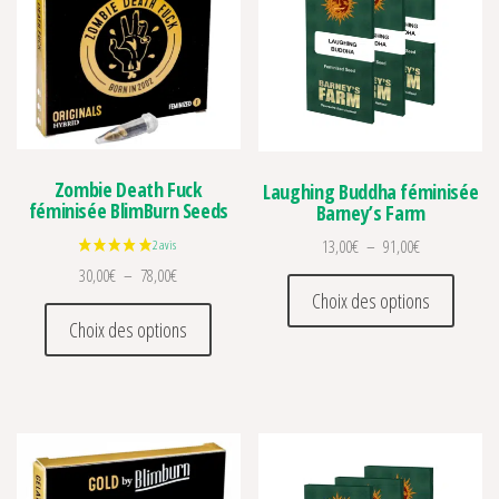
Zombie Death Fuck
Laughing Buddha féminisée
féminisée BlimBurn Seeds
Barney’s Farm
Plage de prix 
13,00
€
–
91,00
€
Plage de prix : 30,00€ à 78,00€
30,00
€
–
78,00
€
Ce prod
Choix des options
Ce produit a plusieurs variations. Les optio
Choix des options