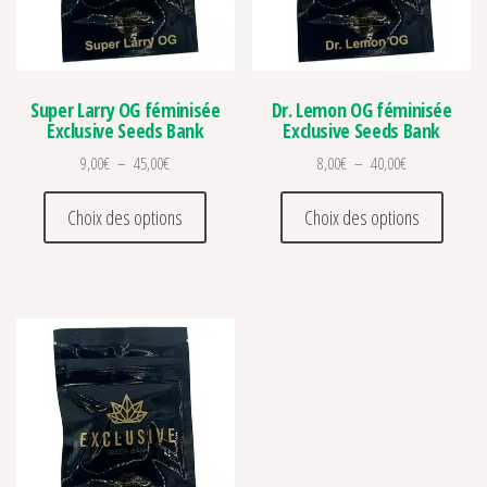
Super Larry OG féminisée
Dr. Lemon OG féminisée
Exclusive Seeds Bank
Exclusive Seeds Bank
Plage de prix : 9,00€ à 45,00€
Plage de prix :
9,00
€
–
45,00
€
8,00
€
–
40,00
€
Ce produit a plusieurs variations. Les optio
Ce prod
Choix des options
Choix des options