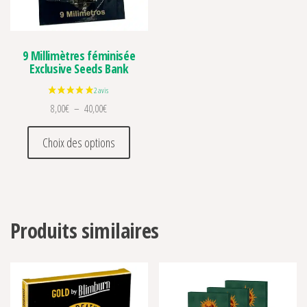
9 Millimètres féminisée
Exclusive Seeds Bank
Plage de prix : 8,00€ à 40,00€
8,00
€
–
40,00
€
Ce produit a plusieurs variations. Les optio
Choix des options
Produits similaires