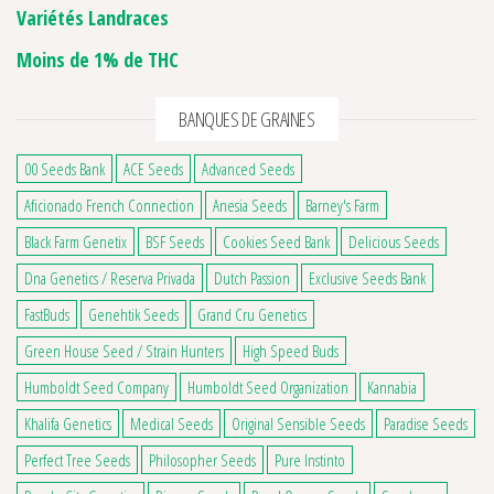
Variétés Landraces
Moins de 1% de THC
BANQUES DE GRAINES
00 Seeds Bank
ACE Seeds
Advanced Seeds
Aficionado French Connection
Anesia Seeds
Barney's Farm
Black Farm Genetix
BSF Seeds
Cookies Seed Bank
Delicious Seeds
Dna Genetics / Reserva Privada
Dutch Passion
Exclusive Seeds Bank
FastBuds
Genehtik Seeds
Grand Cru Genetics
Green House Seed / Strain Hunters
High Speed Buds
Humboldt Seed Company
Humboldt Seed Organization
Kannabia
Khalifa Genetics
Medical Seeds
Original Sensible Seeds
Paradise Seeds
Perfect Tree Seeds
Philosopher Seeds
Pure Instinto