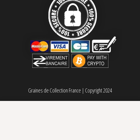
Graines de Collection France
|
Copyright 2024
Critical Neville Haze 2.0 Delicious Seeds
Sélectionner des options
Plage de prix : 29,00€ à 80,00€
29,00
€
–
80,00
€