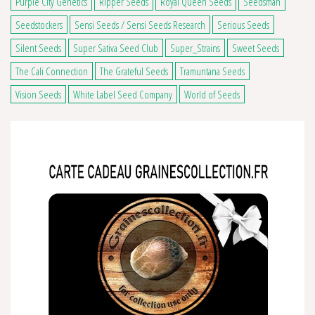
Purple City Genetics
Ripper Seeds
Royal Queen Seeds
Seedsman
Seedstockers
Sensi Seeds / Sensi Seeds Research
Serious Seeds
Silent Seeds
Super Sativa Seed Club
Super_Strains
Sweet Seeds
The Cali Connection
The Grateful Seeds
Tramuntana Seeds
Vision Seeds
White Label Seed Company
World of Seeds