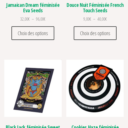
Jamaican Dream féminisée
Douce Nuit Féminisée French
Eva Seeds
Touch Seeds
Plage de prix : 32,00€ à 96,00€
Plage de prix :
32,00
€
–
96,00
€
9,00
€
–
40,00
€
Ce produit a plusieurs variations. Les optio
Ce prod
Choix des options
Choix des options
Black Jack féminisée Sweet
Cookies Haze féminisée