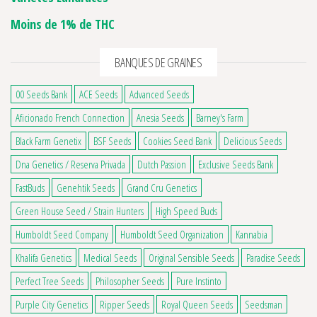
Moins de 1% de THC
BANQUES DE GRAINES
00 Seeds Bank
ACE Seeds
Advanced Seeds
Aficionado French Connection
Anesia Seeds
Barney's Farm
Black Farm Genetix
BSF Seeds
Cookies Seed Bank
Delicious Seeds
Dna Genetics / Reserva Privada
Dutch Passion
Exclusive Seeds Bank
FastBuds
Genehtik Seeds
Grand Cru Genetics
Green House Seed / Strain Hunters
High Speed Buds
Humboldt Seed Company
Humboldt Seed Organization
Kannabia
Khalifa Genetics
Medical Seeds
Original Sensible Seeds
Paradise Seeds
Perfect Tree Seeds
Philosopher Seeds
Pure Instinto
Purple City Genetics
Ripper Seeds
Royal Queen Seeds
Seedsman