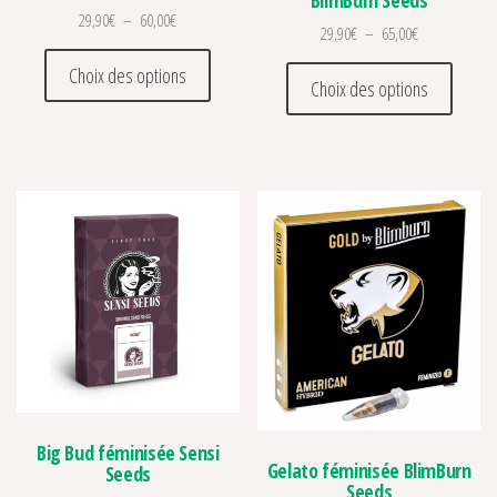
Plage de prix : 29,90€ à 60,00€
29,90
€
–
60,00
€
Plage de prix 
29,90
€
–
65,00
€
Ce produit a plusieurs variations. Les optio
Ce prod
Choix des options
Choix des options
Big Bud féminisée Sensi
Gelato féminisée BlimBurn
Seeds
Seeds