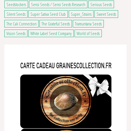
Seedstockers
Sensi Seeds / Sensi Seeds Research
Serious Seeds
Silent Seeds
Super Sativa Seed Club
Super_Strains
Sweet Seeds
The Cali Connection
The Grateful Seeds
Tramuntana Seeds
Vision Seeds
White Label Seed Company
World of Seeds