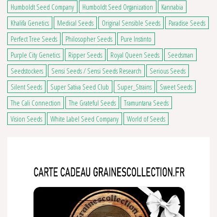
Humboldt Seed Company
Humboldt Seed Organization
Kannabia
Khalifa Genetics
Medical Seeds
Original Sensible Seeds
Paradise Seeds
Perfect Tree Seeds
Philosopher Seeds
Pure Instinto
Purple City Genetics
Ripper Seeds
Royal Queen Seeds
Seedsman
Seedstockers
Sensi Seeds / Sensi Seeds Research
Serious Seeds
Silent Seeds
Super Sativa Seed Club
Super_Strains
Sweet Seeds
The Cali Connection
The Grateful Seeds
Tramuntana Seeds
Vision Seeds
White Label Seed Company
World of Seeds