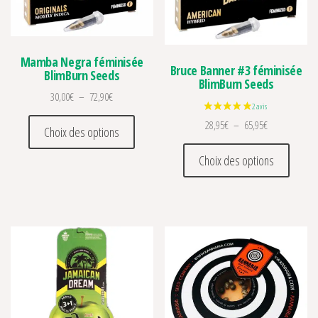
Mamba Negra féminisée
Bruce Banner #3 féminisée
BlimBurn Seeds
BlimBurn Seeds
Plage de prix : 30,00€ à 72,90€
30,00
€
–
72,90
€
Ce produit a plusieurs variations. Les optio
Plage de prix 
28,95
€
–
65,95
€
Choix des options
Ce prod
Choix des options