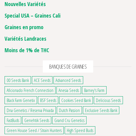
Nouvelles Variétés
Special USA – Graines Cali
Graines en promo
Variétés Landraces
Moins de 1% de THC
BANQUES DE GRAINES
00 Seeds Bank
ACE Seeds
Advanced Seeds
Aficionado French Connection
Anesia Seeds
Barney's Farm
Black Farm Genetix
BSF Seeds
Cookies Seed Bank
Delicious Seeds
Dna Genetics / Reserva Privada
Dutch Passion
Exclusive Seeds Bank
FastBuds
Genehtik Seeds
Grand Cru Genetics
Green House Seed / Strain Hunters
High Speed Buds