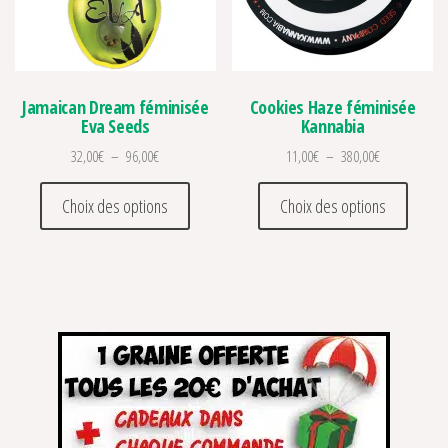
Jamaican Dream féminisée
Cookies Haze féminisée
Eva Seeds
Kannabia
Plage de prix : 32,00€ à 96,00€
Plage de prix
32,00
€
–
96,00
€
11,00
€
–
380,00
€
Ce produit a plusieurs variations. Les optio
Ce prod
Choix des options
Choix des options