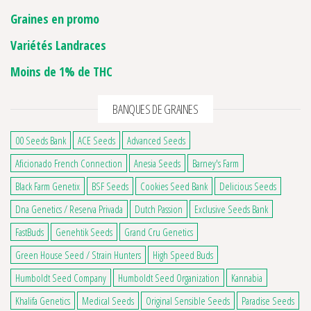
Graines en promo
Variétés Landraces
Moins de 1% de THC
BANQUES DE GRAINES
00 Seeds Bank
ACE Seeds
Advanced Seeds
Aficionado French Connection
Anesia Seeds
Barney's Farm
Black Farm Genetix
BSF Seeds
Cookies Seed Bank
Delicious Seeds
Dna Genetics / Reserva Privada
Dutch Passion
Exclusive Seeds Bank
FastBuds
Genehtik Seeds
Grand Cru Genetics
Green House Seed / Strain Hunters
High Speed Buds
Humboldt Seed Company
Humboldt Seed Organization
Kannabia
Khalifa Genetics
Medical Seeds
Original Sensible Seeds
Paradise Seeds