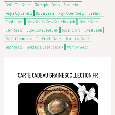
Perfect Tree Seeds
Philosopher Seeds
Pure Instinto
Purple City Genetics
Ripper Seeds
Royal Queen Seeds
Seedsman
Seedstockers
Sensi Seeds / Sensi Seeds Research
Serious Seeds
Silent Seeds
Super Sativa Seed Club
Super_Strains
Sweet Seeds
The Cali Connection
The Grateful Seeds
Tramuntana Seeds
Vision Seeds
White Label Seed Company
World of Seeds