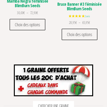
Mamba Negra féminisée
Bruce Banner #3 féminisée
BlimBurn Seeds
BlimBurn Seeds
Plage de prix : 30,00€ à 72,90€
30,00
€
–
72,90
€
Ce produit a plusieurs variations. Les optio
Plage de prix 
28,95
€
–
65,95
€
Choix des options
Ce prod
Choix des options
CHERCHER UNE GRAINE