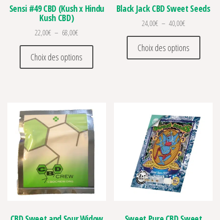
Sensi #49 CBD (Kush x Hindu
Black Jack CBD Sweet Seeds
Kush CBD)
Plage de prix 
24,00
€
–
40,00
€
Plage de prix : 22,00€ à 68,00€
22,00
€
–
68,00
€
Ce prod
Choix des options
Ce produit a plusieurs variations. Les optio
Choix des options
CBD Sweet and Sour Widow
Sweet Pure CBD Sweet