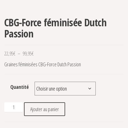
-0,2% THC
CBG-Force féminisée Dutch
Passion
Plage de prix : 22,95€ à 99,95€
22,95
€
–
99,95
€
Graines féminisées CBG-Force Dutch Passion
Quantité
quantité de CBG-Force féminisée Dutch Passion
Ajouter au panier