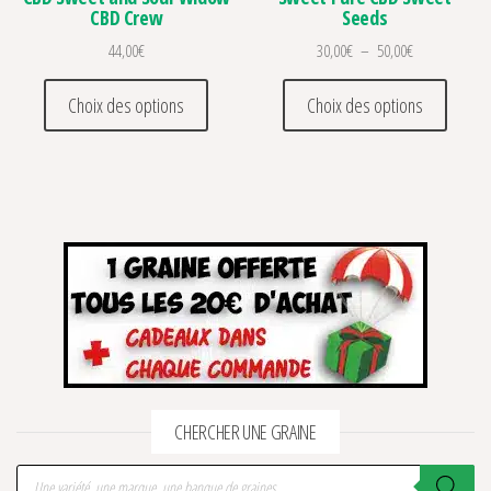
CBD Crew
Seeds
Plage de prix 
44,00
€
30,00
€
–
50,00
€
Ce produit a plusieurs variations. Les optio
Ce prod
Choix des options
Choix des options
CHERCHER UNE GRAINE
Recherche de produits