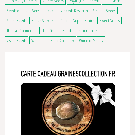
Purple City Genetics
Ripper Seeds
Royal Queen Seeds
Seedsman
Seedstockers
Sensi Seeds / Sensi Seeds Research
Serious Seeds
Silent Seeds
Super Sativa Seed Club
Super_Strains
Sweet Seeds
The Cali Connection
The Grateful Seeds
Tramuntana Seeds
Vision Seeds
White Label Seed Company
World of Seeds