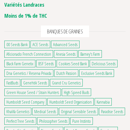
Variétés Landraces
Moins de 1% de THC
BANQUES DE GRAINES
00 Seeds Bank
ACE Seeds
Advanced Seeds
Aficionado French Connection
Anesia Seeds
Barney's Farm
Black Farm Genetix
BSF Seeds
Cookies Seed Bank
Delicious Seeds
Dna Genetics / Reserva Privada
Dutch Passion
Exclusive Seeds Bank
FastBuds
Genehtik Seeds
Grand Cru Genetics
Green House Seed / Strain Hunters
High Speed Buds
Humboldt Seed Company
Humboldt Seed Organization
Kannabia
Khalifa Genetics
Medical Seeds
Original Sensible Seeds
Paradise Seeds
Perfect Tree Seeds
Philosopher Seeds
Pure Instinto