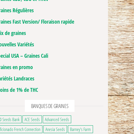
raines Régulières
aines Fast Version/ Floraison rapide
ix de graines
ouvelles Variétés
ecial USA – Graines Cali
raines en promo
ariétés Landraces
oins de 1% de THC
ge du produit
BANQUES DE GRAINES
0 Seeds Bank
ACE Seeds
Advanced Seeds
ficionado French Connection
Anesia Seeds
Barney's Farm