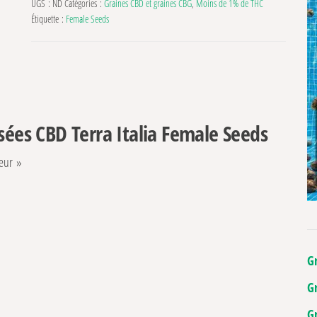
UGS :
ND
Catégories :
Graines CBD et graines CBG
,
Moins de 1% de THC
Étiquette :
Female Seeds
sées CBD Terra Italia Female Seeds
ieur »
G
G
G