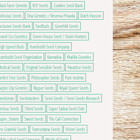
lack Farm Genetix
BSF Seeds
Cookies Seed Bank
elicious Seeds
Dna Genetics / Reserva Privada
Dutch Passion
xclusive Seeds Bank
FastBuds
Genehtik Seeds
rand Cru Genetics
Green House Seed / Strain Hunters
igh Speed Buds
Humboldt Seed Company
umboldt Seed Organization
Kannabia
Khalifa Genetics
edical Seeds
Original Sensible Seeds
Paradise Seeds
erfect Tree Seeds
Philosopher Seeds
Pure Instinto
urple City Genetics
Ripper Seeds
Royal Queen Seeds
eedsman
Seedstockers
Sensi Seeds / Sensi Seeds Research
ge du produit
ns peuvent être choisies sur la page du produit
 a plusieurs variations. Les options peuvent être choisies sur la page du produ
erious Seeds
Silent Seeds
Super Sativa Seed Club
uper_Strains
Sweet Seeds
The Cali Connection
he Grateful Seeds
Tramuntana Seeds
Vision Seeds
hite Label Seed Company
World of Seeds