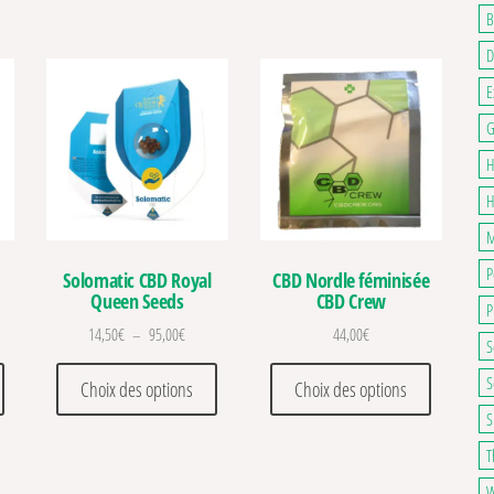
B
D
E
G
H
H
M
P
Solomatic CBD Royal
CBD Nordle féminisée
Queen Seeds
CBD Crew
P
Plage de prix : 14,50€ à 95,00€
14,50
€
–
95,00
€
44,00
€
S
. Les options peuvent être choisies sur la page du produit
Ce produit a plusieurs variations. Les options peuvent être choisies sur la pa
Ce produit a plusieurs variations. Les optio
Ce produit
S
Choix des options
Choix des options
S
T
W