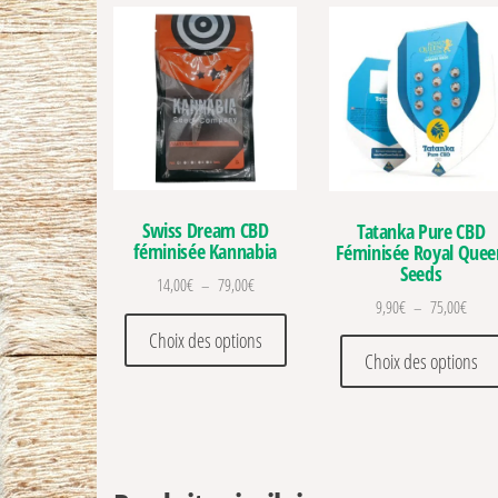
Swiss Dream CBD
Tatanka Pure CBD
féminisée Kannabia
Féminisée Royal Quee
Seeds
Plage de prix : 14,00€ à 79,00€
14,00
€
–
79,00
€
Plage 
9,90
€
–
75,00
€
Ce produit a plusieurs variations
Choix des options
Choix des options