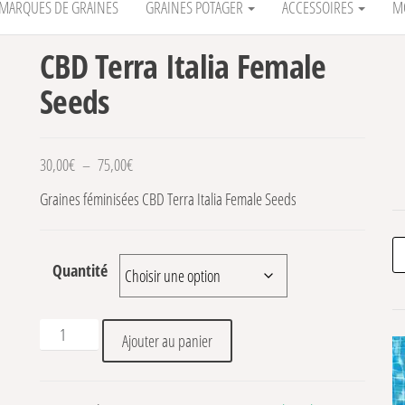
MARQUES DE GRAINES
GRAINES POTAGER
ACCESSOIRES
M
CBD Terra Italia Female
Seeds
Plage de prix : 30,00€ à 75,00€
30,00
€
–
75,00
€
Graines féminisées CBD Terra Italia Female Seeds
Re
Quantité
quantité de CBD Terra Italia Female Seeds
Ajouter au panier