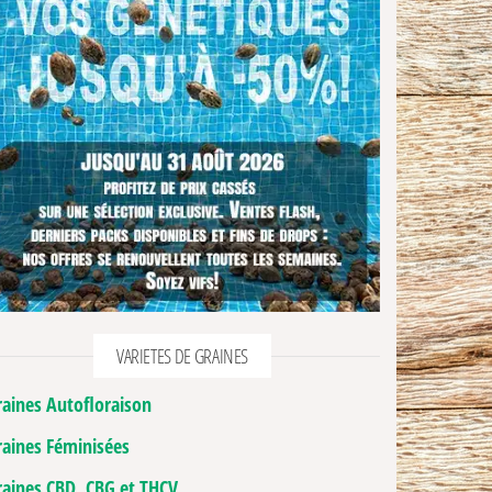
VARIETES DE GRAINES
raines Autofloraison
raines Féminisées
raines CBD, CBG et THCV