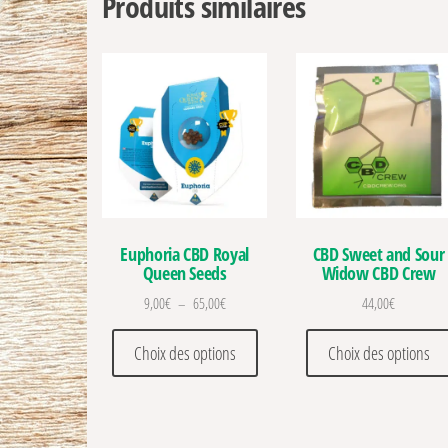
Produits similaires
Euphoria CBD Royal
CBD Sweet and Sour
Queen Seeds
Widow CBD Crew
Plage de prix : 9,00€ à 65,00€
9,00
€
–
65,00
€
44,00
€
Ce produit a plusieurs variations
Choix des options
Choix des options