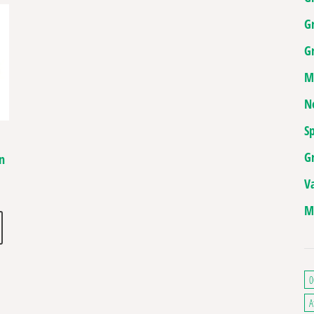
G
Gr
M
N
Sp
G
n
V
de prix : 9,90€ à 75,00€
. Les options peuvent être choisies sur la page du produit
M
Ce produit a plusieurs variations. Les options peuvent être choisies sur la pa
0
A