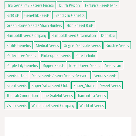
Dna Genetics / Reserva Privada
Dutch Passion
Exclusive Seeds Bank
FastBuds
Genehtik Seeds
Grand Cru Genetics
Green House Seed / Strain Hunters
High Speed Buds
Humboldt Seed Company
Humboldt Seed Organization
Kannabia
Khalifa Genetics
Medical Seeds
Original Sensible Seeds
Paradise Seeds
Perfect Tree Seeds
Philosopher Seeds
Pure Instinto
Purple City Genetics
Ripper Seeds
Royal Queen Seeds
Seedsman
Seedstockers
Sensi Seeds / Sensi Seeds Research
Serious Seeds
Silent Seeds
Super Sativa Seed Club
Super_Strains
Sweet Seeds
The Cali Connection
The Grateful Seeds
Tramuntana Seeds
Vision Seeds
White Label Seed Company
World of Seeds