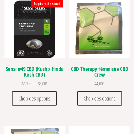
Rupture de stock
Sensi #49 CBD (Kush x Hindu
CBD Therapy féminisée CBD
Kush CBD)
Crew
Plage de prix : 22,00€ à 68,00€
22,00
€
–
68,00
€
44,00
€
Ce produit a plusieurs variations. Les optio
Ce prod
Choix des options
Choix des options