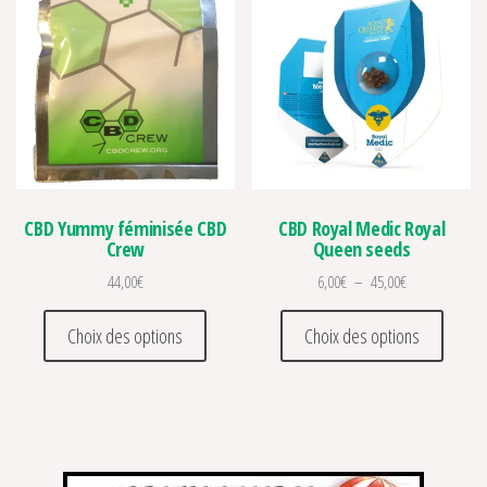
CBD Yummy féminisée CBD
CBD Royal Medic Royal
Crew
Queen seeds
Plage de prix :
44,00
€
6,00
€
–
45,00
€
Ce produit a plusieurs variations. Les optio
Ce prod
Choix des options
Choix des options