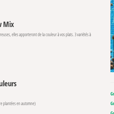
w Mix
euses, elles apporteront de la couleur à vos plats. 3 variétés à
uleurs
G
G
re plantées en automne)
G