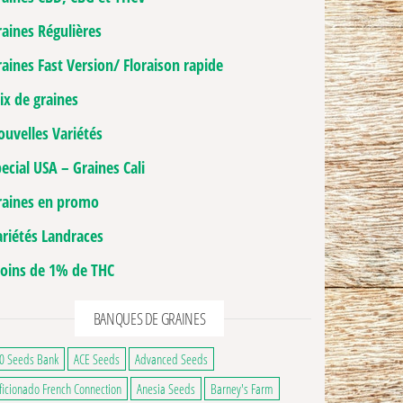
raines Régulières
aines Fast Version/ Floraison rapide
ix de graines
ouvelles Variétés
ecial USA – Graines Cali
raines en promo
ariétés Landraces
oins de 1% de THC
BANQUES DE GRAINES
0 Seeds Bank
ACE Seeds
Advanced Seeds
ficionado French Connection
Anesia Seeds
Barney's Farm