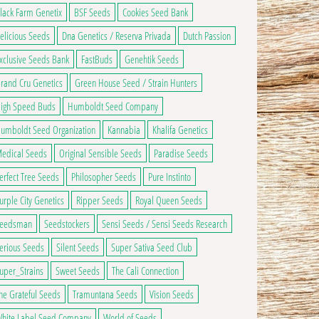
lack Farm Genetix
BSF Seeds
Cookies Seed Bank
elicious Seeds
Dna Genetics / Reserva Privada
Dutch Passion
xclusive Seeds Bank
FastBuds
Genehtik Seeds
rand Cru Genetics
Green House Seed / Strain Hunters
igh Speed Buds
Humboldt Seed Company
umboldt Seed Organization
Kannabia
Khalifa Genetics
edical Seeds
Original Sensible Seeds
Paradise Seeds
erfect Tree Seeds
Philosopher Seeds
Pure Instinto
urple City Genetics
Ripper Seeds
Royal Queen Seeds
eedsman
Seedstockers
Sensi Seeds / Sensi Seeds Research
erious Seeds
Silent Seeds
Super Sativa Seed Club
uper_Strains
Sweet Seeds
The Cali Connection
he Grateful Seeds
Tramuntana Seeds
Vision Seeds
hite Label Seed Company
World of Seeds