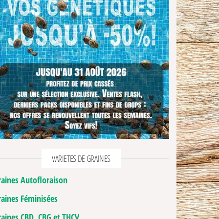
VARIETES DE GRAINES
raines Autofloraison
raines Féminisées
raines CBD, CBG et THCV