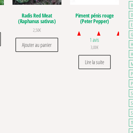
B
D
Radis Red Meat
Piment pénis rouge
(Raphanus sativus)
(Peter Pepper)
E
2,50
€
G
1 avis
Ajouter au panier
H
3,00
€
H
Lire la suite
M
P
P
S
S
S
T
W