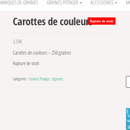
MARQUES DE GRAINES
GRAINES POTAGER
ACCESSOIRES
M
Carottes de couleurs
Rupture de stock
3,50
€
Carottes de couleurs – 250 graines
Rupture de stock
Re
Catégories :
Graines Potager
,
Légumes