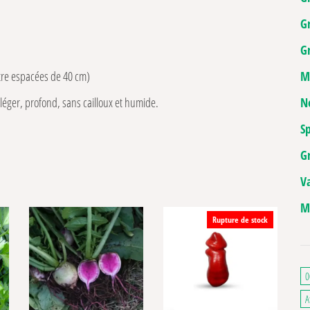
G
Gr
M
être espacées de 40 cm)
N
re léger, profond, sans cailloux et humide.
Sp
G
V
M
Rupture de stock
0
A