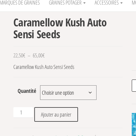
MARQUES DE GRAINES
GRAINES POTAGER
ACCESSOIRES
M
Caramellow Kush Auto
Sensi Seeds
Plage de prix : 22,50€ à 65,00€
22,50
€
–
65,00
€
Caramellow Kush Auto Sensi Seeds
Re
Quantité
quantité de Caramellow Kush Auto Sensi Seeds
Ajouter au panier