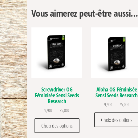
Vous aimerez peut-être aussi…
Screwdriver OG
Aloha OG Féminisée
Féminisée Sensi Seeds
Sensi Seeds Research
Research
Plage 
9,90
€
–
75,00
€
Plage de prix : 9,90€ à 75,00€
9,90
€
–
75,00
€
Choix des options
Ce produit a plusieurs variations
Choix des options