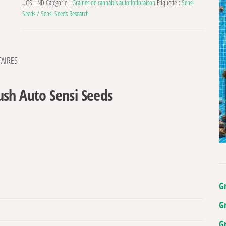
UGS :
ND
Catégorie :
Graines de cannabis autoflofloraison
Étiquette :
Sensi
Seeds / Sensi Seeds Research
AIRES
ush Auto Sensi Seeds
G
G
G