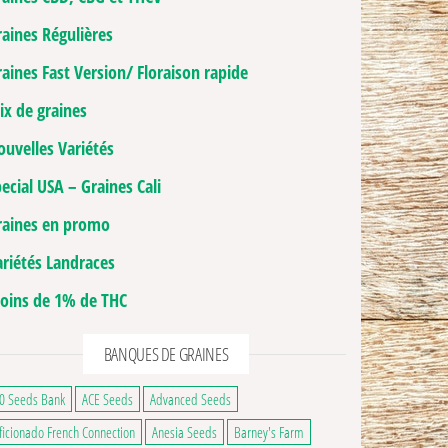
raines Régulières
aines Fast Version/ Floraison rapide
ix de graines
ouvelles Variétés
ecial USA – Graines Cali
raines en promo
ariétés Landraces
oins de 1% de THC
BANQUES DE GRAINES
ge du produit
0 Seeds Bank
ACE Seeds
Advanced Seeds
ficionado French Connection
Anesia Seeds
Barney's Farm