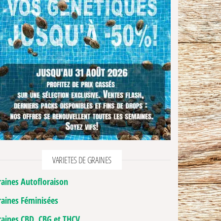
VARIETES DE GRAINES
raines Autofloraison
raines Féminisées
raines CBD, CBG et THCV