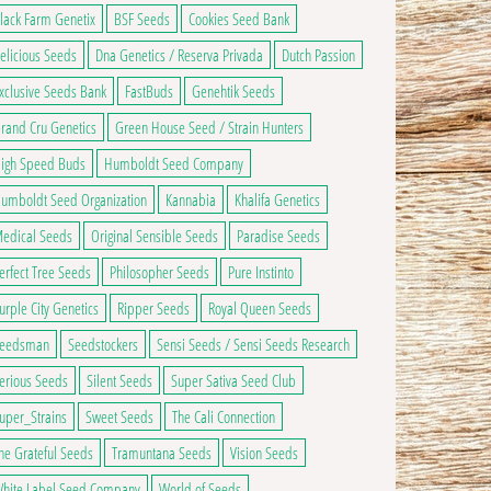
lack Farm Genetix
BSF Seeds
Cookies Seed Bank
elicious Seeds
Dna Genetics / Reserva Privada
Dutch Passion
xclusive Seeds Bank
FastBuds
Genehtik Seeds
rand Cru Genetics
Green House Seed / Strain Hunters
igh Speed Buds
Humboldt Seed Company
umboldt Seed Organization
Kannabia
Khalifa Genetics
edical Seeds
Original Sensible Seeds
Paradise Seeds
erfect Tree Seeds
Philosopher Seeds
Pure Instinto
urple City Genetics
Ripper Seeds
Royal Queen Seeds
eedsman
Seedstockers
Sensi Seeds / Sensi Seeds Research
erious Seeds
Silent Seeds
Super Sativa Seed Club
uper_Strains
Sweet Seeds
The Cali Connection
2,50€ à 70,00€
he Grateful Seeds
Tramuntana Seeds
Vision Seeds
ge du produit
ns peuvent être choisies sur la page du produit
 a plusieurs variations. Les options peuvent être choisies sur la page du produ
hite Label Seed Company
World of Seeds