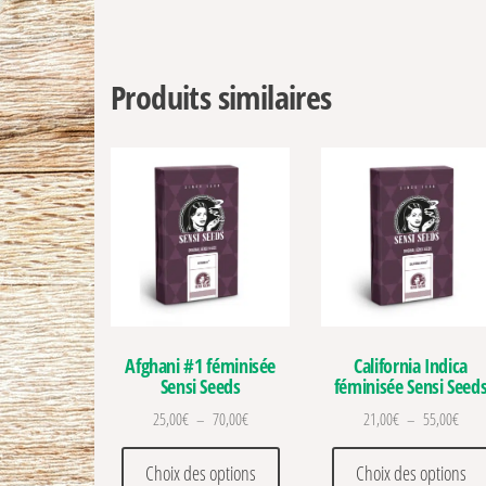
Produits similaires
Afghani #1 féminisée
California Indica
Sensi Seeds
féminisée Sensi Seed
Plage de prix : 25,00€ à 70,00€
Plage
25,00
€
–
70,00
€
21,00
€
–
55,00
€
Ce produit a plusieurs variations
Choix des options
Choix des options