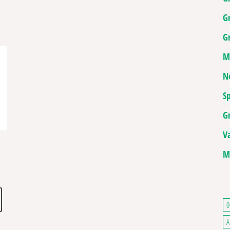
G
Gr
M
N
Sp
G
V
M
de prix : 9,90€ à 75,00€
Ce produit a plusieurs variations. Les options peuvent être choisies sur la pa
. Les options peuvent être choisies sur la page du produit
0
A