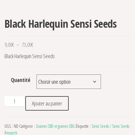
Black Harlequin Sensi Seeds
Plage de prix : 9,00€ à 73,00€
9,00
€
–
73,00
€
Black Harlequin Sensi Seeds
Quantité
quantité de Black Harlequin Sensi Seeds
Ajouter au panier
UGS :
ND
Catégorie :
Graines CBD et graines CBG
Étiquette :
Sensi Seeds / Sensi Seeds
Research