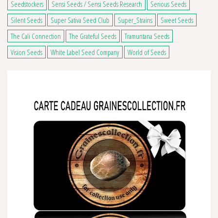
Seedstockers
Sensi Seeds / Sensi Seeds Research
Serious Seeds
Silent Seeds
Super Sativa Seed Club
Super_Strains
Sweet Seeds
The Cali Connection
The Grateful Seeds
Tramuntana Seeds
Vision Seeds
White Label Seed Company
World of Seeds