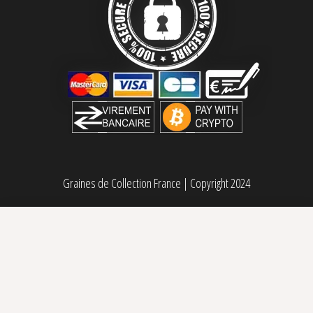
Graines de Collection France
|
Copyright 2024
Black Harlequin Sensi Seeds
Plage de prix : 9
9,00
€
–
73,00
€