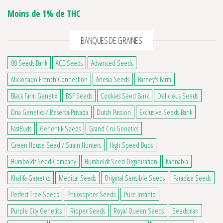
Moins de 1% de THC
BANQUES DE GRAINES
00 Seeds Bank
ACE Seeds
Advanced Seeds
Aficionado French Connection
Anesia Seeds
Barney's Farm
Black Farm Genetix
BSF Seeds
Cookies Seed Bank
Delicious Seeds
Dna Genetics / Reserva Privada
Dutch Passion
Exclusive Seeds Bank
FastBuds
Genehtik Seeds
Grand Cru Genetics
Green House Seed / Strain Hunters
High Speed Buds
Humboldt Seed Company
Humboldt Seed Organization
Kannabia
Khalifa Genetics
Medical Seeds
Original Sensible Seeds
Paradise Seeds
Perfect Tree Seeds
Philosopher Seeds
Pure Instinto
Purple City Genetics
Ripper Seeds
Royal Queen Seeds
Seedsman