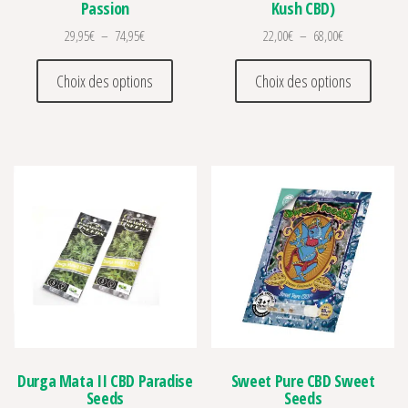
Passion
Kush CBD)
Plage de prix : 29,95€ à 74,95€
Plage de prix 
29,95
€
–
74,95
€
22,00
€
–
68,00
€
Ce produit a plusieurs variations. Les optio
Ce prod
Choix des options
Choix des options
Durga Mata II CBD Paradise
Sweet Pure CBD Sweet
Seeds
Seeds