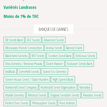
Variétés Landraces
Moins de 1% de THC
BANQUES DE GRAINES
00 Seeds Bank
ACE Seeds
Advanced Seeds
Aficionado French Connection
Anesia Seeds
Barney's Farm
Black Farm Genetix
BSF Seeds
Cookies Seed Bank
Delicious Seeds
Dna Genetics / Reserva Privada
Dutch Passion
Exclusive Seeds Bank
FastBuds
Genehtik Seeds
Grand Cru Genetics
Green House Seed / Strain Hunters
High Speed Buds
Humboldt Seed Company
Humboldt Seed Organization
Kannabia
Khalifa Genetics
Medical Seeds
Original Sensible Seeds
Paradise Seeds
4 avis
Perfect Tree Seeds
Philosopher Seeds
Pure Instinto