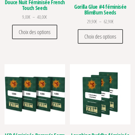
Douce Nuit Féminisée French
Gorilla Glue #4 féminisée
Touch Seeds
BlimBurn Seeds
Plage de prix : 9,00€ à 40,00€
9,00
€
–
40,00
€
Plage de prix 
29,90
€
–
62,90
€
Ce produit a plusieurs variations. Les optio
Ce prod
Choix des options
Choix des options