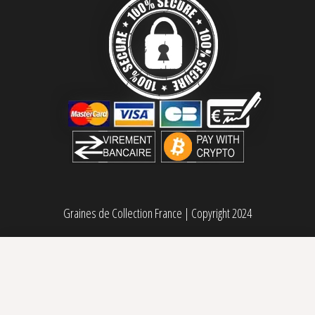
Graines de Collection France
|
Copyright 2024
BC God Bud Féminisée BC Bud Depot
70,00
€