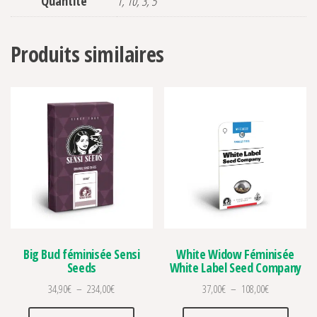
Quantité
1, 10, 3, 5
Produits similaires
Big Bud féminisée Sensi
White Widow Féminisée
Seeds
White Label Seed Company
Plage de prix : 34,90€ à 234,00€
Plage de prix
34,90
€
–
234,00
€
37,00
€
–
108,00
€
Ce produit a plusieurs variations. Les optio
Ce prod