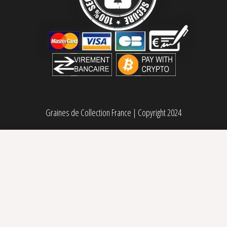
Graines de Collection France
|
Copyright 2024
Black Sugar Féminisée Seedsman
Plage de pri
10,00
€
–
49,00
€