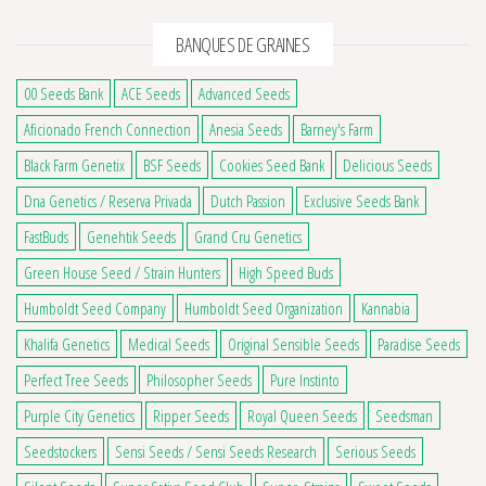
BANQUES DE GRAINES
00 Seeds Bank
ACE Seeds
Advanced Seeds
Aficionado French Connection
Anesia Seeds
Barney's Farm
Black Farm Genetix
BSF Seeds
Cookies Seed Bank
Delicious Seeds
Dna Genetics / Reserva Privada
Dutch Passion
Exclusive Seeds Bank
FastBuds
Genehtik Seeds
Grand Cru Genetics
Green House Seed / Strain Hunters
High Speed Buds
Humboldt Seed Company
Humboldt Seed Organization
Kannabia
Khalifa Genetics
Medical Seeds
Original Sensible Seeds
Paradise Seeds
Perfect Tree Seeds
Philosopher Seeds
Pure Instinto
Purple City Genetics
Ripper Seeds
Royal Queen Seeds
Seedsman
Seedstockers
Sensi Seeds / Sensi Seeds Research
Serious Seeds