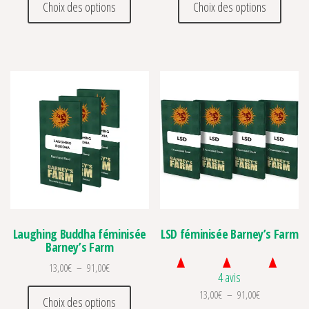
Choix des options
Choix des options
Laughing Buddha féminisée
LSD féminisée Barney’s Farm
Barney’s Farm
Plage de prix : 13,00€ à 91,00€
13,00
€
–
91,00
€
4 avis
Ce produit a plusieurs variations. Les optio
Plage de prix 
13,00
€
–
91,00
€
Choix des options