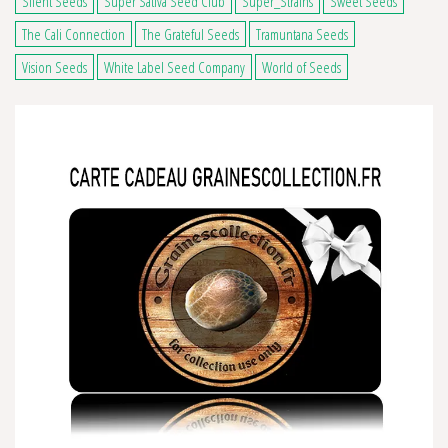
Silent Seeds
Super Sativa Seed Club
Super_Strains
Sweet Seeds
The Cali Connection
The Grateful Seeds
Tramuntana Seeds
Vision Seeds
White Label Seed Company
World of Seeds