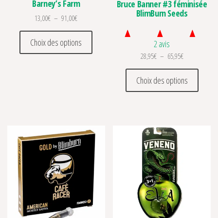
Barney’s Farm
Bruce Banner #3 féminisée
BlimBurn Seeds
Plage de prix : 13,00€ à 91,00€
13,00
€
–
91,00
€
Ce produit a plusieurs variations. Les optio
Choix des options
2 avis
Plage de prix 
28,95
€
–
65,95
€
Ce prod
Choix des options