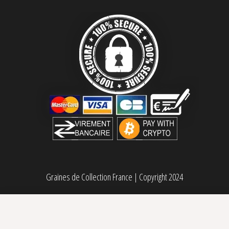
Graines de Collection France
|
Copyright 2024
B-52 Silent Seeds
Sélectionner des
Plage de prix : 36,00€ à 56,00€
36,00
€
–
56,00
€