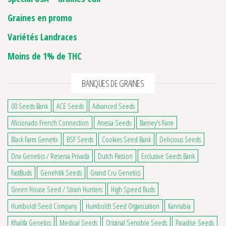
Graines en promo
Variétés Landraces
Moins de 1% de THC
BANQUES DE GRAINES
00 Seeds Bank
ACE Seeds
Advanced Seeds
Aficionado French Connection
Anesia Seeds
Barney's Farm
Black Farm Genetix
BSF Seeds
Cookies Seed Bank
Delicious Seeds
Dna Genetics / Reserva Privada
Dutch Passion
Exclusive Seeds Bank
FastBuds
Genehtik Seeds
Grand Cru Genetics
Green House Seed / Strain Hunters
High Speed Buds
Humboldt Seed Company
Humboldt Seed Organization
Kannabia
Khalifa Genetics
Medical Seeds
Original Sensible Seeds
Paradise Seeds