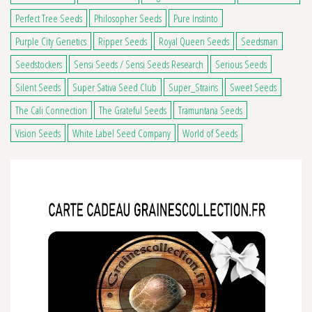
Perfect Tree Seeds
Philosopher Seeds
Pure Instinto
Purple City Genetics
Ripper Seeds
Royal Queen Seeds
Seedsman
Seedstockers
Sensi Seeds / Sensi Seeds Research
Serious Seeds
Silent Seeds
Super Sativa Seed Club
Super_Strains
Sweet Seeds
The Cali Connection
The Grateful Seeds
Tramuntana Seeds
Vision Seeds
White Label Seed Company
World of Seeds