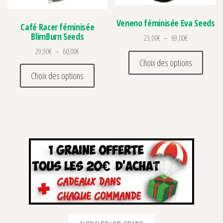
Veneno féminisée Eva Seeds
Café Racer féminisée
BlimBurn Seeds
Plage de prix 
23,00
€
–
69,00
€
Plage de prix : 29,90€ à 60,00€
29,90
€
–
60,00
€
Ce prod
Choix des options
Ce produit a plusieurs variations. Les optio
Choix des options