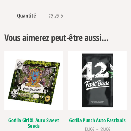
Quantité
10, 20, 5
Vous aimerez peut-être aussi…
Gorilla Girl XL Auto Sweet
Gorilla Punch Auto Fastbuds
Seeds
Plage de prix 
13,00
€
–
99,00
€