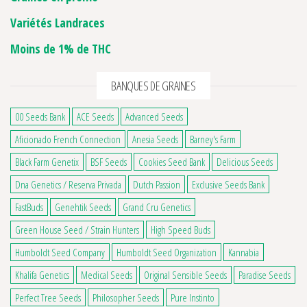
Variétés Landraces
Moins de 1% de THC
BANQUES DE GRAINES
00 Seeds Bank
ACE Seeds
Advanced Seeds
Aficionado French Connection
Anesia Seeds
Barney's Farm
Black Farm Genetix
BSF Seeds
Cookies Seed Bank
Delicious Seeds
Dna Genetics / Reserva Privada
Dutch Passion
Exclusive Seeds Bank
FastBuds
Genehtik Seeds
Grand Cru Genetics
Green House Seed / Strain Hunters
High Speed Buds
Humboldt Seed Company
Humboldt Seed Organization
Kannabia
Khalifa Genetics
Medical Seeds
Original Sensible Seeds
Paradise Seeds
Perfect Tree Seeds
Philosopher Seeds
Pure Instinto