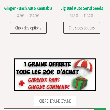
Ginger Punch Auto Kannabia
Big Bud Auto Sensi Seeds
Plage de prix : 8,50€ à 350,00€
Plage de prix
8,50
€
–
350,00
€
37,50
€
–
110,00
€
Ce produit a plusieurs variations. Les optio
Ce prod
Choix des options
Choix des options
CHERCHER UNE GRAINE