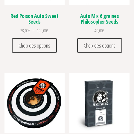
Red Poison Auto Sweet
Auto Mix 6 graines
Seeds
Philosopher Seeds
Plage de prix : 28,00€ à 100,00€
28,00
€
–
100,00
€
40,00
€
Ce produit a plusieurs variations. Les optio
Ce prod
Choix des options
Choix des options