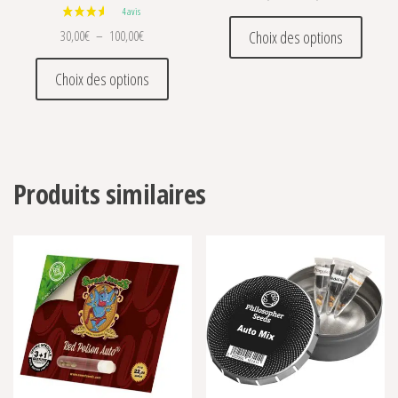
Ce prod
Plage de prix : 30,00€ à 100,00€
30,00
€
–
100,00
€
Choix des options
Ce produit a plusieurs variations. Les optio
Choix des options
Produits similaires