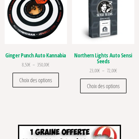
Ginger Punch Auto Kannabia
Northern Lights Auto Sensi
Seeds
Plage de prix : 8,50€ à 350,00€
8,50
€
–
350,00
€
Plage de prix 
23,00
€
–
72,00
€
Ce produit a plusieurs variations. Les optio
Choix des options
Ce prod
Choix des options