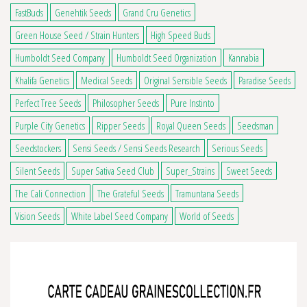
FastBuds
Genehtik Seeds
Grand Cru Genetics
Green House Seed / Strain Hunters
High Speed Buds
Humboldt Seed Company
Humboldt Seed Organization
Kannabia
Khalifa Genetics
Medical Seeds
Original Sensible Seeds
Paradise Seeds
Perfect Tree Seeds
Philosopher Seeds
Pure Instinto
Purple City Genetics
Ripper Seeds
Royal Queen Seeds
Seedsman
Seedstockers
Sensi Seeds / Sensi Seeds Research
Serious Seeds
Silent Seeds
Super Sativa Seed Club
Super_Strains
Sweet Seeds
The Cali Connection
The Grateful Seeds
Tramuntana Seeds
Vision Seeds
White Label Seed Company
World of Seeds