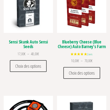
Sensi Skunk Auto Sensi
Blueberry Cheese (Blue
Seeds
Cheese) Auto Barney’s Farm
Plage de prix : 17,00€ à 48,00€
17,00
€
–
48,00
€
Plage de prix 
10,00
€
–
70,00
€
Ce produit a plusieurs variations. Les optio
Choix des options
Ce prod
Choix des options